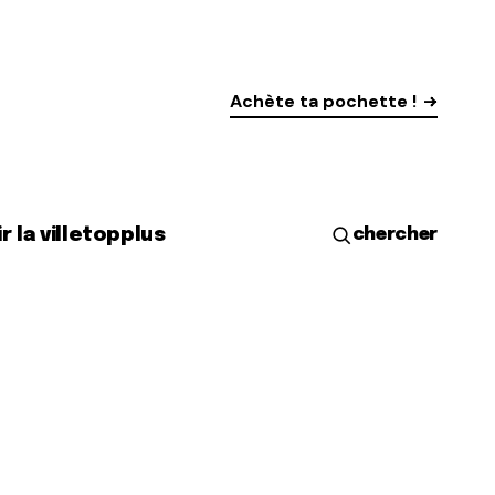
Achète ta pochette !
r la ville
top
plus
chercher