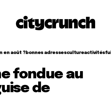
n en août ?
bonnes adresses
culture
activités
fui
ne fondue au
guise de