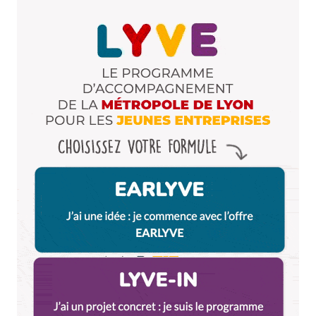
le chronique
Répondre
Food and Shoot Party et Lense Party, Lyon mai 2009 - Fashion
Geektim
24 mai 2009 à 22 h 25 min
[…] : Nous arrivons exténués et bons derniers au
point de rendez-vous : Le Café des Cultures où les
bières artisanales et les cakes maisons nous
requinquent ! Chaque participant, […]
Répondre
Il y avait quoi dans la Pochette Timbrée de CityCrunch #2 | Lyon
City Crunch
22 novembre 2012 à 11 h 56 min
[…] 2 verres de Saint-Amour Chez Thibault Ce n’est
pas la Saint Valentin, mais Thibault, le patron du bar
éponyme vous propose 2 verres de St Amour à
partager avec votre cheri(e). Chez Thibault, c’est le
bistro bobo-mais-pas-trop de la Guillotière. Des
bons produits, une bonne ambiance mais surtout un