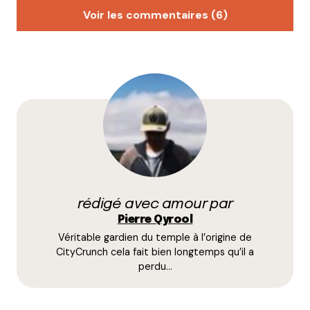
Voir les commentaires (6)
littlecelt
9 mai 2009 à 20 h 08 min
un vrai bon plan à la qyrool!
super cool comme lieu ça a l’air !
Répondre
qyrool
10 mai 2009 à 11 h 58 min
C’est effectivement super cool. Tu viens vérifier ça
rédigé avec amour par
mardi avec nous ?
Pierre Qyrool
Répondre
Véritable gardien du temple à l’origine de
CityCrunch cela fait bien longtemps qu’il a
romain blachier
perdu…
10 mai 2009 à 12 h 14 min
j’y vais 4/5 fois par semaine et faut vraiment que je