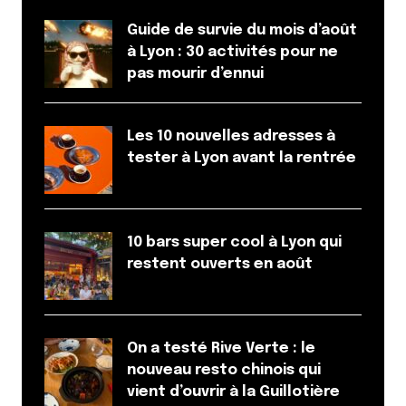
Prévenez-moi de tous les nouveaux commentaires
Guide de survie du mois d’août
par e-mail.
à Lyon : 30 activités pour ne
pas mourir d’ennui
Name
*
Les 10 nouvelles adresses à
E-mail
*
tester à Lyon avant la rentrée
Dis-nous tout
*
10 bars super cool à Lyon qui
restent ouverts en août
On a testé Rive Verte : le
nouveau resto chinois qui
Enregistrer mon nom, mon e-mail et mon site dans le
vient d’ouvrir à la Guillotière
navigateur pour mon prochain commentaire.