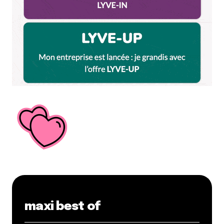
brunch mythique. Adresse : 80 rue Montesquieu –
69007 Lyon Article sur Lyon CityCrunch :
lyon.citycrunch.fr/chez-thibault-
lyon/2009/05/09/ […]
Répondre
La Guillotière Lyon le dimanche | Lyon City Crunch
22 février 2013 à 8 h 57 min
[…] Chez Thibault, 80 rue Montesquieu (11h-15h).Un
bistrot de village, en plein coeur de la ville et un
brunch authentique avec des produits locaux ou bio.
13€ Lire notre article sur Chez Thibault […]
Répondre
Votre adresse e-mail ne sera pas publiée.
Les
champs obligatoires sont indiqués avec
*
maxi best of