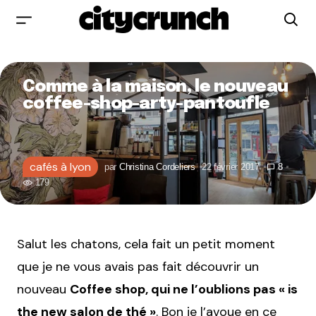
Comme à la maison, le nouveau
coffee-shop-arty-pantoufle
cafés à lyon
par
Christina Cordeliers
22 février 2017
8
179
Salut les chatons, cela fait un petit moment
que je ne vous avais pas fait découvrir un
nouveau
Coffee shop, qui ne l’oublions pas « is
the new salon de thé »
. Bon je l’avoue en ce