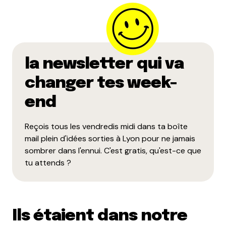
Haha ! Tu viens de citer mes 4 spots préférés
du quartier.
Répondre
la newsletter qui va
changer tes week-
Votre adresse e-mail ne sera pas publiée.
Les
champs obligatoires sont indiqués avec
end
*
Reçois tous les vendredis midi dans ta boîte
Prévenez-moi de tous les nouveaux commentaires
mail plein d'idées sorties à Lyon pour ne jamais
par e-mail.
sombrer dans l'ennui. C'est gratis, qu'est-ce que
tu attends ?
Name
*
E-mail
*
Ils étaient dans notre