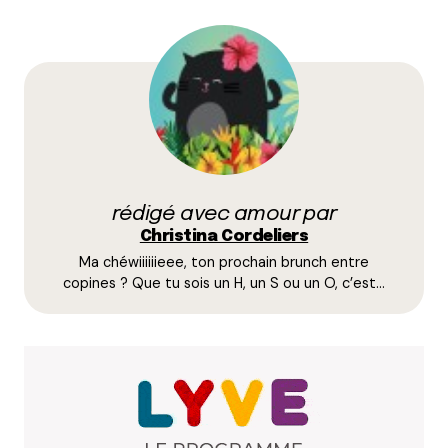
22 février 2017 à 19 h 01 min
Coucou, c’est la chieuse des coffee shop qui revient !
Café trop cher pour le quartier (et ce que c’est).
La sentence est irrévocable……… !
Répondre
Christina Cordeliers
23 février 2017 à 15 h 33 min
rédigé avec amour par
Isa, comme mentionné je trouve aussi que c’est
Christina Cordeliers
cher pour le quartier même si c’est dans la
Ma chéwiiiiiieee, ton prochain brunch entre
lignée des prix pratiqués sur l’autre rive.
copines ? Que tu sois un H, un S ou un O, c’est…
Répondre
icicestpasbrooklin
23 février 2017 à 15 h 15 min
Sinon c’est juste un des 8312 coffee shops du
quartier (décompte d’hier 16h00 parce que ça