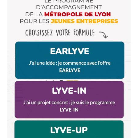
bouge très vite)(#uniformisationgalopante)…On
veut des rades de quartier (#PMUpower)
(Désolé pour le mode troll…mais bon…
#reactionepidermique)
Répondre
Christina Cordeliers
23 février 2017 à 15 h 32 min
ahaha je me suis demandée si ce n’était pas ma
moitié qui avait écrit ce commentaire
lui aussi
est contre l’invasion des coffee shop dans notre
chouette quartier et prône un retour aux
sources des cafés simples, dans leur jus. J’avoue
que même en tant que fan des coffee shop je
commence à trouver qu’ils se ressemblent tous
et que l’on y mange toujours les mêmes
gourmandises. Promis, je suis sur l’écriture d’un
nouvel article qui va beaucoup vous plaire