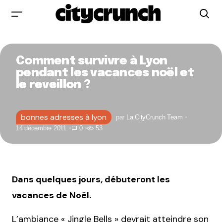
Comment survivre à Lyon
pendant les vacances noël et
le reveillon ?
bonnes adresses à lyon
par
La CityCrunch Team
14 décembre 2011
0
53
Dans quelques jours, débuteront les
vacances de Noël.
L’ambiance « Jingle Bells » devrait atteindre son