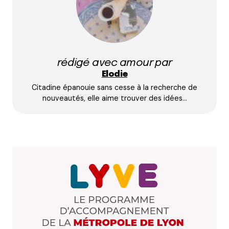
Prévenez-moi de tous les nouveaux commentaires
par e-mail.
rédigé avec amour par
Name
*
Elodie
Citadine épanouie sans cesse à la recherche de
E-mail
*
nouveautés, elle aime trouver des idées…
Dis-nous tout
*
Enregistrer mon nom, mon e-mail et mon site dans le