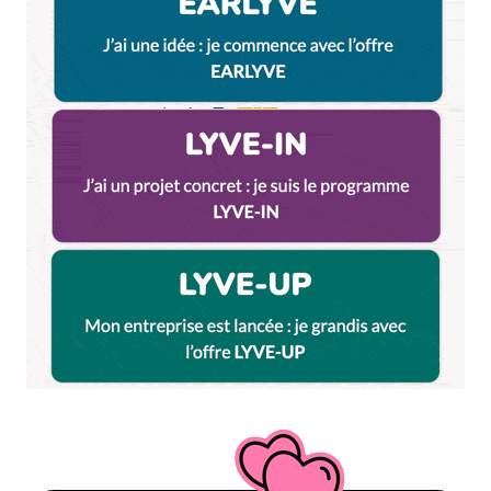
adresse japonaise avec une cuisine typique !
Plats pleins de saveurs et équipe sympathique, petit
bémol le soir les tarifs piquent un peu, 83€ à deux
sans faire de folie
Répondre
Votre adresse e-mail ne sera pas publiée.
Les
champs obligatoires sont indiqués avec
*
Prévenez-moi de tous les nouveaux commentaires
par e-mail.
Name
*
E-mail
*