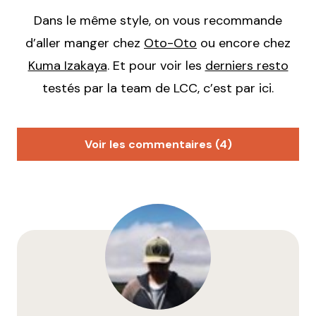
Dans le même style, on vous recommande
d’aller manger chez
Oto-Oto
ou encore chez
Kuma Izakaya
. Et pour voir les
derniers resto
testés par la team de LCC, c’est par ici.
Voir les commentaires (4)
Milie
9 janvier 2019 à 18 h 50 min
Je sur-valide ! très chouette endroit, et bons petits
plats.
A tester en soirée, en dégustant les nombreux sakés
à la carte.
Répondre