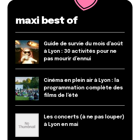
maxi best of
Dis-nous tout
*
Guide de survie du mois d’août
à Lyon : 30 activités pour ne
pas mourir d’ennui
Enregistrer mon nom, mon e-mail et mon site dans le
navigateur pour mon prochain commentaire.
Cinéma en plein air à Lyon : la
programmation complète des
films de l’été
Et bim !
Les concerts (à ne pas louper)
à Lyon en mai