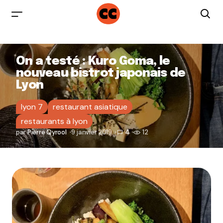
On a testé : Kuro Goma, le
nouveau bistrot japonais de
Lyon
lyon 7
restaurant asiatique
restaurants à lyon
par
Pierre Qyrool
9 janvier 2019
4
12