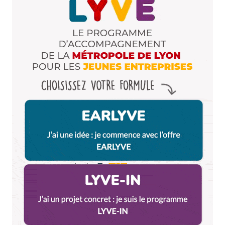
Répondre
Rockaknittalova
2 novembre 2014 à 16 h 41 min
Je suis fille de bretonne qui ne tient pas une
crêperie, désolée pour elle, mais je te dirai que
même en Bretagne, les galettes et crêpes sont
présentées comme ça. Donc si c’est cheap, ben
c’est TOUTE la Bretagne qui l’est. Et là, je vais
sortir mon bonnet rouge et attention à toi !
Répondre
Qyrool
3 novembre 2014 à 10 h 31 min
Haha, la guerre des crêpes commence. Je suis
pas breton, ni même du grand Ouest, mais
peace, love and andouille de Guéméné…