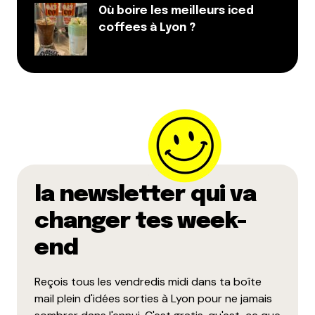
Répondre
Où boire les meilleurs iced
coffees à Lyon ?
Jul
30 octobre 2014 à 19 h 59 min
Testé et approuvé!pour ma part j’avais pris une
galette saucisse, un bonheur!
I’ll be back! (comme dirait l’autre…)
Répondre
Chouquette
30 octobre 2014 à 20 h 44 min
la newsletter qui va
Parler de de complète poireau sexy, c’est un peu osé
changer tes week-
enfin, ceci est un site pour tout public enfin
end
Je suis également la preuve que le breton est
sanguin, mais généreux ! A vos papilles!
Reçois tous les vendredis midi dans ta boîte
Répondre
mail plein d'idées sorties à Lyon pour ne jamais