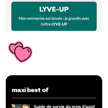
Répondre
yann
30 octobre 2014 à 18 h 13 min
le serveur s’appelle Samuel, et merci pour cet
article.
Pour sarah : je suis désolé ! j’avoue que pour rendre
une complète poireaux sexy (non négligée) il y
beaucoup de travail ! en même temps je ne travaille
pas pour les photographes, mais pour des clients
qui mangent.
sinon j’ai de la famille qui tiens un garage
automobile, mais ce n’est pas pour autant que je m’y
connais en mécanique !
Yann le crêpier
maxi best of
Répondre
Jean phi
Guide de survie du mois d’août