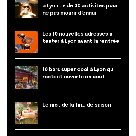
30 octobre 2014 à 19 h 41 min
à Lyon : + de 30 activités pour
Super article qui donne bien envie d’y aller! Merci!
ne pas mourir d’ennui
En revanche un peu déçu de la réponse au
commentaire…
Je comprends que ce genre de commentaire agace,
Les 10 nouvelles adresses à
mais on a quand même le droit d’avoir une opinion
tester à Lyon avant la rentrée
sur la présentation d’un plat. Surtout que
franchement il était pas très méchant!
Un petit » j’espère que tu pourra venir chez moi
10 bars super cool à Lyon qui
pour que je te fasse changer d’avis » aurait été plus
restent ouverts en août
vendeur.
Mais le breton est sanguin!
Répondre
Le mot de la fin… de saison
Calamityj
30 octobre 2014 à 19 h 50 min
Approuvée à de nombreuses reprises !