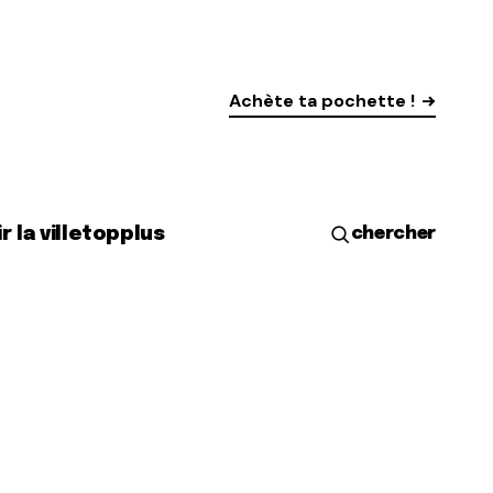
Achète ta pochette !
r la ville
top
plus
chercher