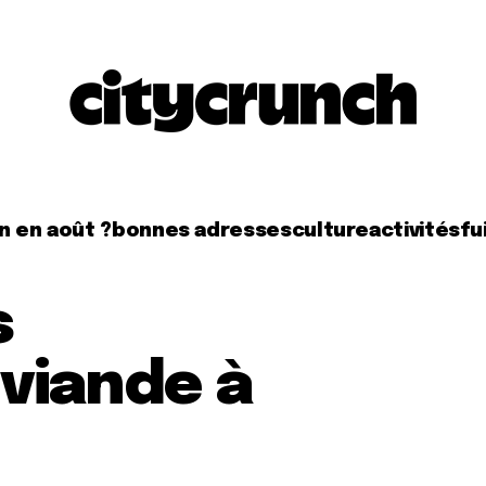
n en août ?
bonnes adresses
culture
activités
fui
s
 viande à
)