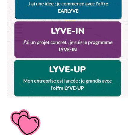
Camille d'Essayage
6 juin 2012 à 21 h 04 min
Yeah, j’en fais 3 sur 5 !
Hâââte !
Répondre
Anthony
7 juin 2012 à 15 h 40 min
Ah oui, on pourrait mettre des scores
Répondre
César V
7 juin 2012 à 13 h 42 min
Moi je ne connais que Bill Baxter
http://www.youtube.com/watch?v=nMrjK63U5mQ
Répondre