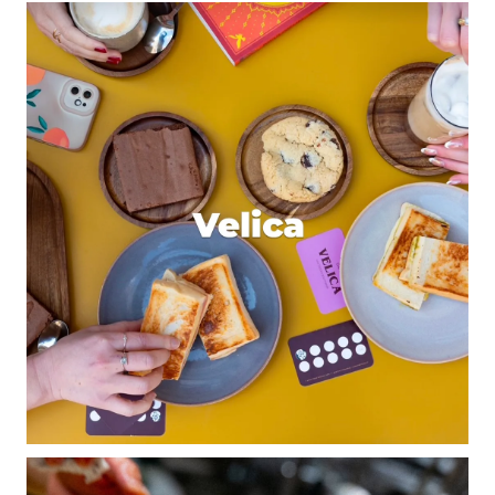
Votre adresse e-mail ne sera pas publiée.
Les
champs obligatoires sont indiqués avec
*
Prévenez-moi de tous les nouveaux commentaires
par e-mail.
Name
*
E-mail
*
Dis-nous tout
*