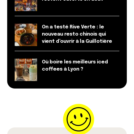
musicalement très limité et pauvre mais
curieusement sympathique.
Répondre
On a testé Rive Verte : le
Camille d'Essayage
nouveau resto chinois qui
vient d’ouvrir à la Guillotière
7 juin 2012 à 14 h 48 min
Ouf, avant les trois derniers mots j’étais prête à
hurler au scandale !
Où boire les meilleurs iced
Répondre
coffees à Lyon ?
Loïc
12 juin 2012 à 15 h 50 min
Mais GENRE Vienne c’est loin : 20 min en TER, plus
rapide que de traverser la ligne B de bout en bout
Bon et 25min en voiture, par contre les soirs de
concerts il faut un peu anticiper pour ne pas avoir à