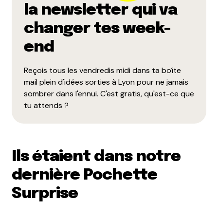
se garer à 4km du Théâtre Antique !
la newsletter qui va
Répondre
changer tes week-
Anthony
end
12 juin 2012 à 23 h 39 min
Pour certains, la ligne B c’est limite un train de
Reçois tous les vendredis midi dans ta boîte
banlieue (regarde bien, ça passe même pas par la
mail plein d'idées sorties à Lyon pour ne jamais
Presqu’ile…), alors le TER…
sombrer dans l'ennui. C'est gratis, qu'est-ce que
tu attends ?
Répondre
Malbak
15 juin 2012 à 12 h 07 min
Ils étaient dans notre
Le 22 au Transbo y a les Dropkick Murphys, de
l’excellent punk mâtiné d’instruments celtes.
dernière Pochette
Pogos et pintes de bière en perspective !
Surprise
Répondre