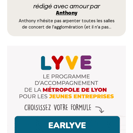
Répondre
rédigé avec amour par
Anthony
Rockaknittalova
Anthony n’hésite pas arpenter toutes les salles
6 juin 2012 à 0 h 00 min
de concert de l’agglomération (et il n’a pas…
Oh put…comment je m’la pète cette fois ! J’ai tout
bon : je vais voir M83, Portishead et les invites (nan,
en vrai je loupe Baxter Dury mais je vais voir tout le
reste) et je vais voir Divine Comedy aux Nuits.
Oh put…j’ai la patate !!
Répondre
Anthony
6 juin 2012 à 18 h 29 min
J’ai volontairement écarté les Nuits de
Fourvière, car sinon, je n’aurais pas pu me
limiter à 5. Mais très bon choix, effectivement
Répondre