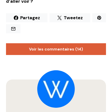
d’aller voir ?
Partagez
Tweetez
Voir les commentaires (14)
touteouïe
5 juin 2012 à 20 h 35 min
Portisheaaaaad!
Répondre
Anthony
5 juin 2012 à 21 h 45 min
Mais trop !!