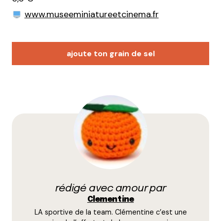
www.museeminiatureetcinema.fr
ajoute ton grain de sel
Votre adresse e-mail ne sera pas publiée.
Les
champs obligatoires sont indiqués avec
*
Prévenez-moi de tous les nouveaux commentaires
par e-mail.
rédigé avec amour par
Name
*
Clementine
LA sportive de la team. Clémentine c’est une