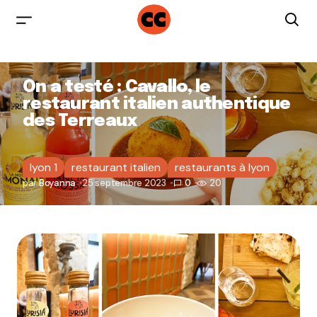
On a testé : Cavallo, le
restaurant italien authentique
des Terreaux
lyon 1
restaurant italien
restaurants à lyon
par
Boyanna
25 septembre 2023
0
20