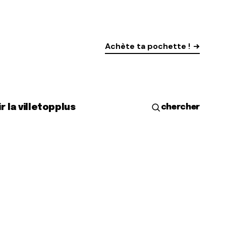
Achète ta pochette !
r la ville
top
plus
chercher