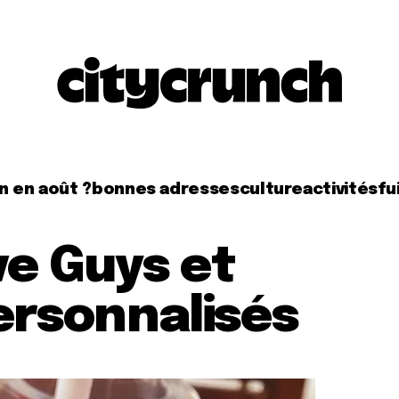
n en août ?
bonnes adresses
culture
activités
fui
ive Guys et
ersonnalisés