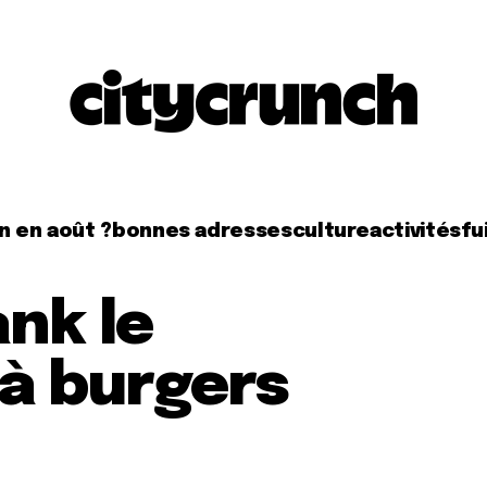
n en août ?
bonnes adresses
culture
activités
fui
ank le
à burgers