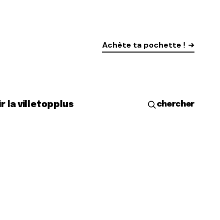
Achète ta pochette !
r la ville
top
plus
chercher