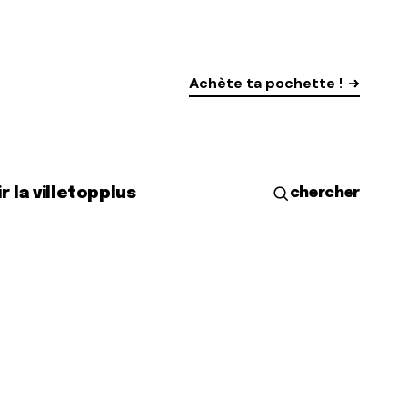
Achète ta pochette !
r la ville
top
plus
chercher