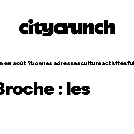
n en août ?
bonnes adresses
culture
activités
fui
Broche : les