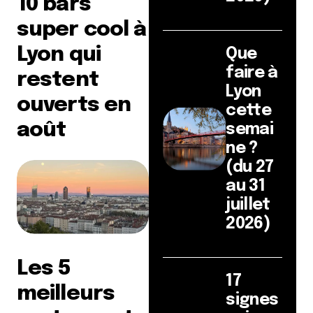
10 bars
super cool à
Lyon qui
Que
faire à
restent
Lyon
ouverts en
cette
août
semai
ne ?
(du 27
au 31
juillet
2026)
Les 5
17
meilleurs
signes