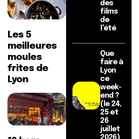
des
films
de
l’été
Les 5
meilleures
Que
moules
faire à
frites de
Lyon
Lyon
ce
week-
end ?
(le 24,
25 et
26
juillet
2026)