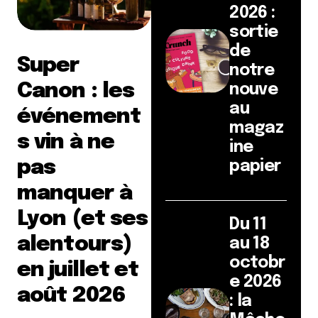
2026 :
sortie
de
Super
notre
Canon : les
nouve
au
événement
magaz
s vin à ne
ine
pas
papier
manquer à
Lyon (et ses
Du 11
alentours)
au 18
octobr
en juillet et
e 2026
août 2026
: la