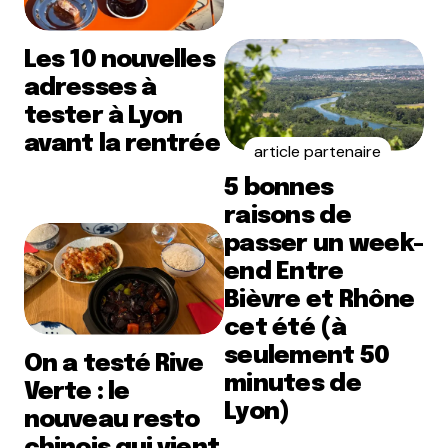
Les 10 nouvelles
adresses à
tester à Lyon
avant la rentrée
article partenaire
5 bonnes
raisons de
passer un week-
end Entre
Bièvre et Rhône
cet été (à
seulement 50
On a testé Rive
minutes de
Verte : le
Lyon)
nouveau resto