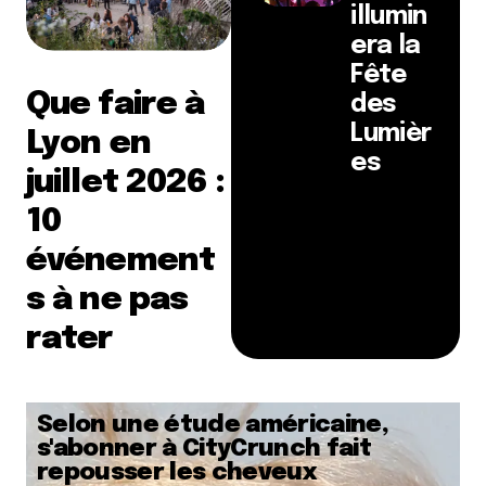
illumin
era la
Fête
Que faire à
des
Lumièr
Lyon en
es
juillet 2026 :
10
événement
s à ne pas
rater
Selon une étude américaine,
s'abonner à CityCrunch fait
repousser les cheveux