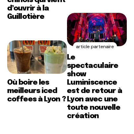
chinois qui vient
d’ouvrir à la
Guillotière
article partenaire
Le
spectaculaire
show
Où boire les
Luminiscence
meilleurs iced
est de retour à
coffees à Lyon ?
Lyon avec une
toute nouvelle
création