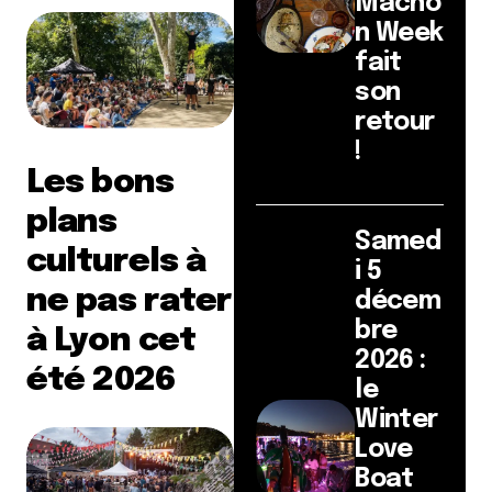
Mâcho
n Week
fait
son
retour
!
Les bons
plans
Samed
culturels à
i 5
ne pas rater
décem
bre
à Lyon cet
2026 :
été 2026
le
Winter
Love
Boat