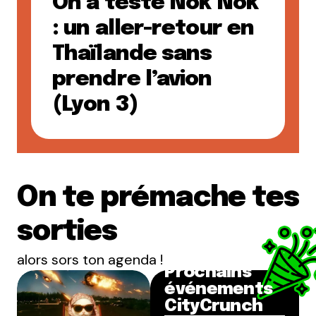
On a testé Nók Nók
: un aller-retour en
Thaïlande sans
prendre l’avion
(Lyon 3)
On te prémache tes
sorties
alors sors ton agenda !
Prochains
événements
CityCrunch