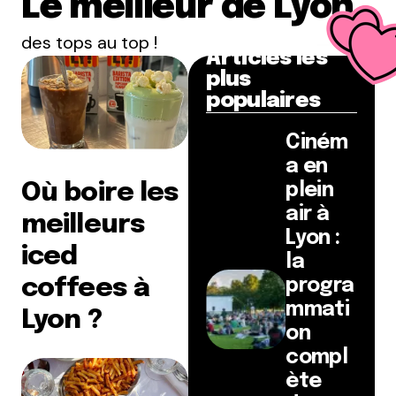
Le meilleur de Lyon
des tops au top !
Articles les
plus
populaires
Ciném
a en
Où boire les
plein
air à
meilleurs
Lyon :
iced
la
coffees à
progra
mmati
Lyon ?
on
compl
ète