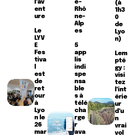
l’av
e-
(à
ent
Rhô
1h3
ure
ne-
0
Alp
de
Le
es
Lyo
LYV
n)
E
5
Fes
app
Lem
tiva
lis
pté
l
indi
gy :
est
spe
visi
de
nsa
tez
ret
ble
l’int
our
s à
érie
à
télé
ur
Lyo
cha
d’u
n le
rge
n
26
r
vrai
mar
ava
vol