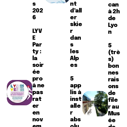
s
nt
can
202
d’all
à 2h
6
er
de
skie
Lyo
LYV
r
n
E
dan
Par
s
5
ty :
les
(trè
la
Alp
s)
soir
es
bon
ée
nes
pro
5
rais
à ne
app
ons
pas
lis à
de
rat
inst
file
er
alle
r au
en
r
Mus
nov
abs
ée
em
olu