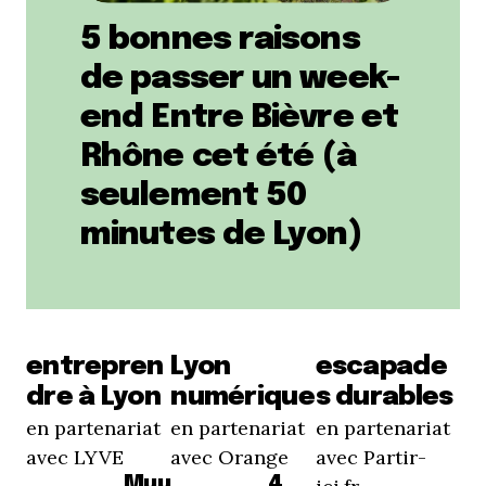
5 bonnes raisons
de passer un week-
end Entre Bièvre et
Rhône cet été (à
seulement 50
minutes de Lyon)
entrepren
Lyon
escapade
dre à Lyon
numérique
s durables
en partenariat
en partenariat
en partenariat
avec LYVE
avec Orange
avec Partir-
Muu
4