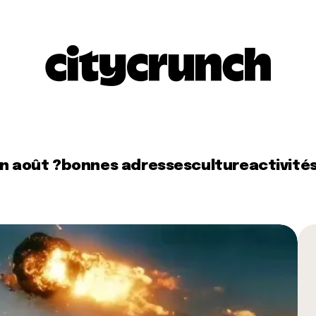
en août ?
bonnes adresses
culture
activité