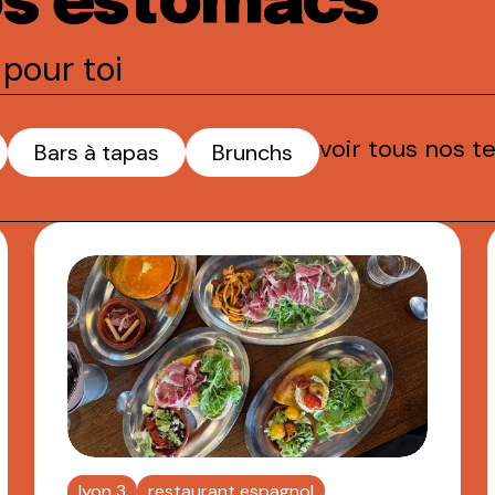
os estomacs
pour toi
voir tous nos t
Bars à tapas
Brunchs
lyon 3
restaurant espagnol