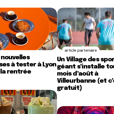
article partenaire
 nouvelles
Un Village des spo
es à tester à Lyon
géant s’installe to
la rentrée
mois d’août à
Villeurbanne (et c
gratuit)