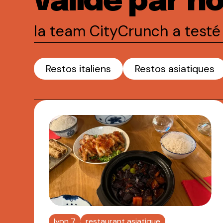
validé par n
la team CityCrunch a testé 
Restos italiens
Restos asiatiques
lyon 7
restaurant asiatique