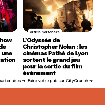
article partenaire
show
L’Odyssée de
de
Christopher Nolan : les
c une
cinémas Pathé de Lyon
éation
sortent le grand jeu
pour la sortie du film
événement
 partenaires ➔
Faire votre pub sur CityCrunch ➔