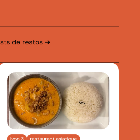
ests de restos ➔
lyon 3
restaurant asiatique