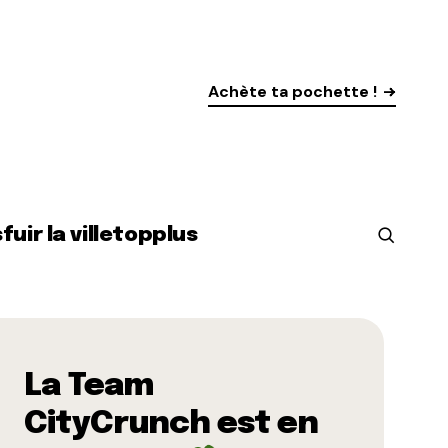
Achète ta pochette !
s
fuir la ville
top
plus
La Team
CityCrunch est en