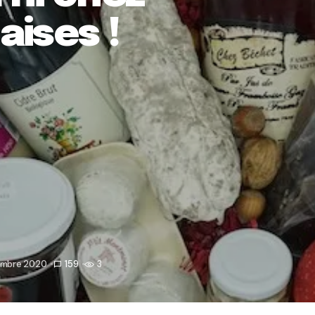
aises !
embre 2020
159
3