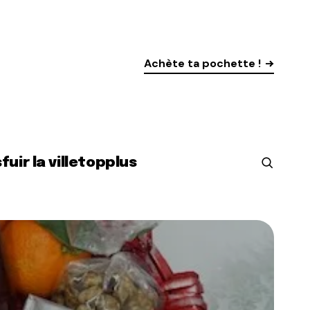
Achète ta pochette !
s
fuir la ville
top
plus