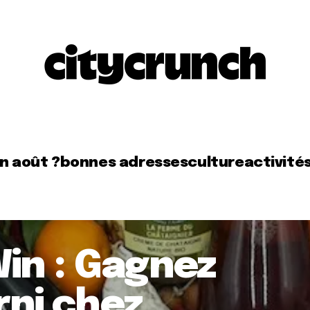
en août ?
bonnes adresses
culture
activité
Win : Gagnez
rni chez