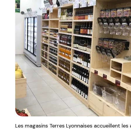
Les magasins Terres Lyonnaises
accueille
nt
les 