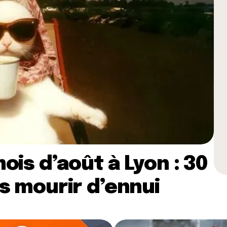
ois d’août à Lyon : 30
s mourir d’ennui