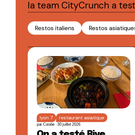
la team CityCrunch a tes
Restos italiens
Restos asiatique
lyon 7
restaurant asiatique
par
Coralie
30 juillet 2026
On a testé Rive