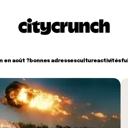
n en août ?
bonnes adresses
culture
activités
fui