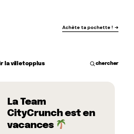
Achète ta pochette !
r la ville
top
plus
chercher
La Team
CityCrunch est en
vacances