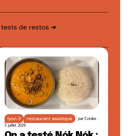
 tests de restos ➔
lyon 3
restaurant asiatique
par
Coralie
2 juillet 2026
On a testé Nók Nók :