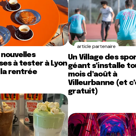
article partenaire
 nouvelles
Un Village des spo
es à tester à Lyon
géant s’installe to
la rentrée
mois d’août à
Villeurbanne (et c
gratuit)