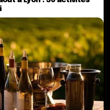
oût à Lyon : 30 activités
i