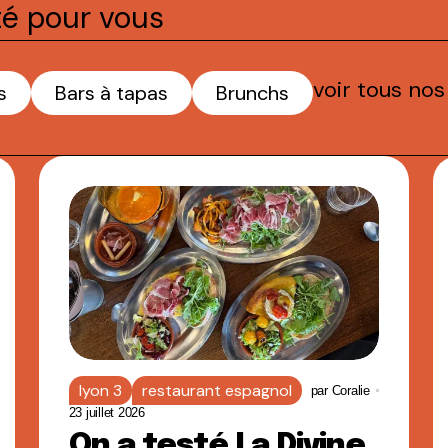
té pour vous
voir tous nos
s
Bars à tapas
Brunchs
lyon 3
restaurant espagnol
par
Coralie
23 juillet 2026
On a testé La Divine