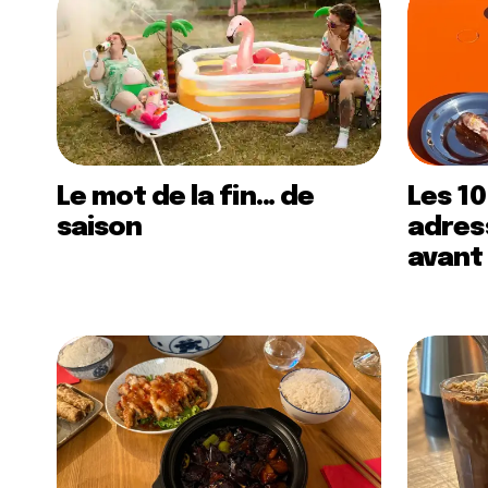
Le mot de la fin… de
Les 10
saison
adress
avant 