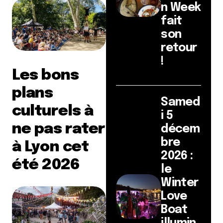
n Week
fait
son
retour
!
Les bons
plans
Samed
culturels à
i 5
ne pas rater
décem
bre
à Lyon cet
2026 :
été 2026
le
Winter
Love
Boat