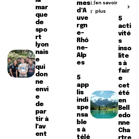
la
i.f
en savoir
mes
mar
d’A
r
plus
que
uve
5
de
rgn
acti
spo
e-
vité
rt
Rhô
s
lyon
ne-
inso
nais
Alp
lite
e
es
s à
qui
fair
don
5
e
ne
app
cet
envi
lis
été
e
indi
en
de
spe
Bell
par
nsa
edo
tir à
ble
nne
l’av
s à
Cha
ent
télé
rtre