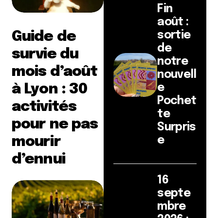
Fin
août :
Guide de
sortie
de
survie du
notre
mois d’août
nouvell
à Lyon : 30
e
Pochet
activités
te
pour ne pas
Surpris
mourir
e
d’ennui
16
septe
mbre