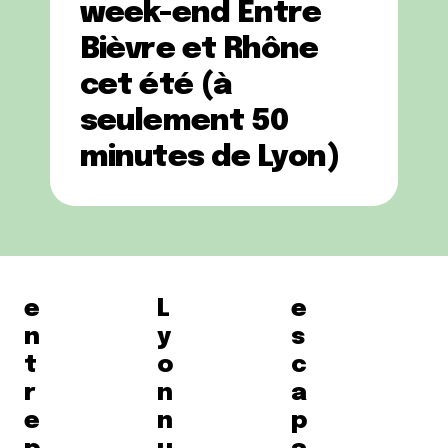
week-end Entre
Bièvre et Rhône
cet été (à
seulement 50
minutes de Lyon)
e
L
e
n
y
s
t
o
c
r
n
a
e
n
p