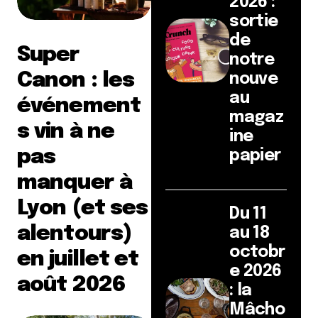
2026 :
sortie
de
Super
notre
Canon : les
nouve
au
événement
magaz
s vin à ne
ine
pas
papier
manquer à
Lyon (et ses
Du 11
alentours)
au 18
octobr
en juillet et
e 2026
août 2026
: la
Mâcho