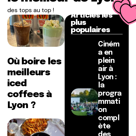
des tops au top !
Articles les
plus
populaires
Ciném
a en
Où boire les
plein
air à
meilleurs
Lyon :
iced
la
coffees à
progra
mmati
Lyon ?
on
compl
ète
des