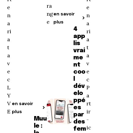
ra
e
e
ng
en savoir
n
n
e
plus
a
a
4
ri
ri
app
a
a
lis
t
t
vrai
a
a
me
v
v
nt
e
e
coo
c
l
c
dév
L
P
elo
Y
a
ppé
V
rt
en savoir
es
E
ir
plus
par
Muu
-
des
le :
ic
fem