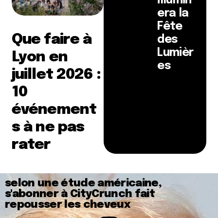
illumin
era la
Fête
Que faire à
des
Lumièr
Lyon en
es
juillet 2026 :
10
événement
s à ne pas
rater
selon une étude américaine,
s'abonner à CityCrunch fait
repousser les cheveux