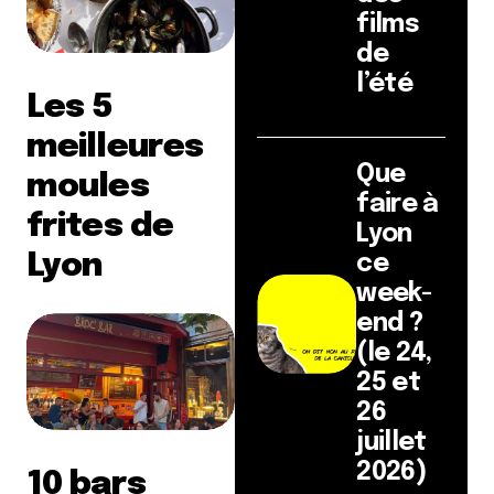
films
de
l’été
Les 5
meilleures
Que
moules
faire à
frites de
Lyon
Lyon
ce
week-
end ?
(le 24,
25 et
26
juillet
2026)
10 bars