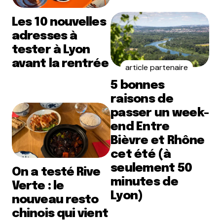
Les 10 nouvelles
adresses à
tester à Lyon
avant la rentrée
article partenaire
5 bonnes
raisons de
passer un week-
end Entre
Bièvre et Rhône
cet été (à
seulement 50
On a testé Rive
minutes de
Verte : le
Lyon)
nouveau resto
chinois qui vient