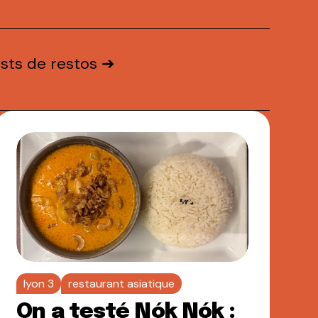
ests de restos ➔
lyon 3
restaurant asiatique
On a testé Nók Nók :