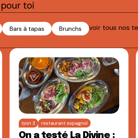
pour toi
voir tous nos t
Bars à tapas
Brunchs
lyon 3
restaurant espagnol
On a testé La Divine :