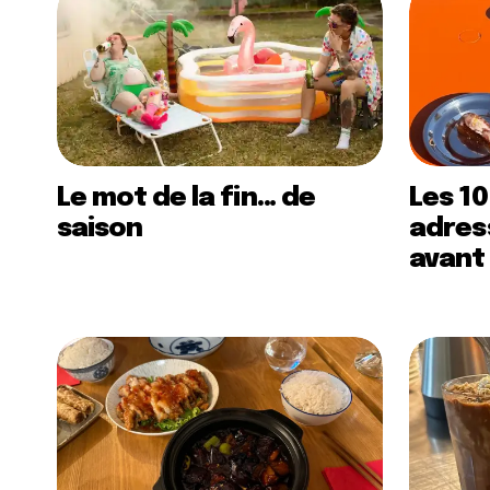
Le mot de la fin… de
Les 10
saison
adress
avant 