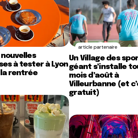
article partenaire
 nouvelles
Un Village des spo
es à tester à Lyon
géant s’installe to
la rentrée
mois d’août à
Villeurbanne (et c
gratuit)