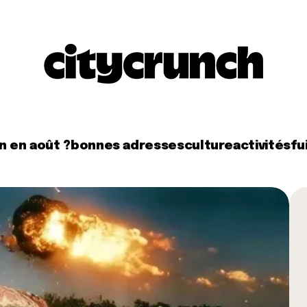
n en août ?
bonnes adresses
culture
activités
fui