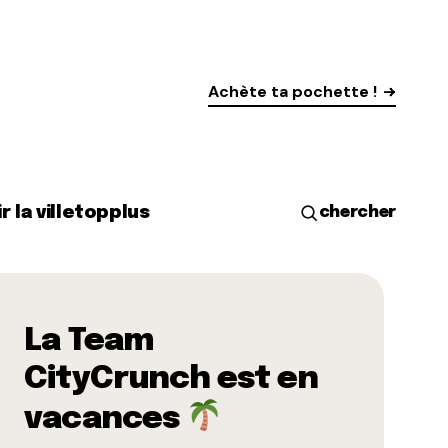
Achète ta pochette !
r la ville
top
plus
chercher
La Team
CityCrunch est en
vacances