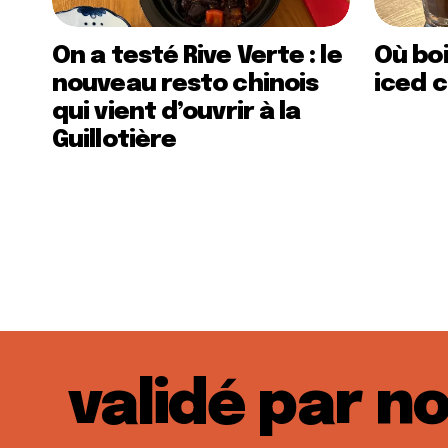
On a testé Rive Verte : le
Où boi
nouveau resto chinois
iced c
qui vient d’ouvrir à la
Guillotière
validé par n