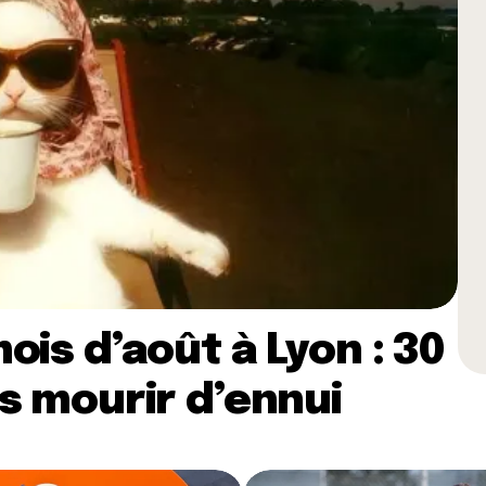
ois d’août à Lyon : 30
s mourir d’ennui