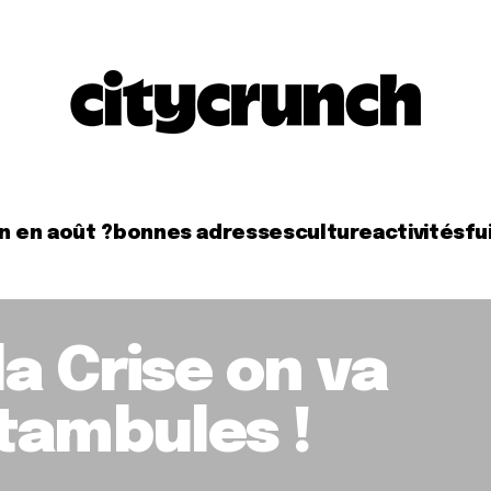
n en août ?
bonnes adresses
culture
activités
fui
a Crise on va
tambules !