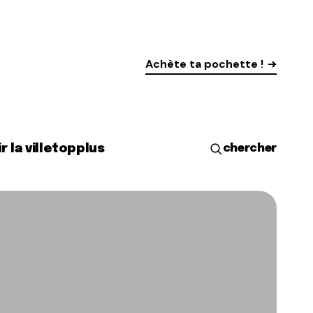
Achète ta pochette !
r la ville
top
plus
chercher