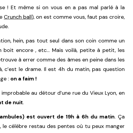
se ! Et même si on vous en a pas mal parlé à la
le
Crunch ball
), on est comme vous, faut pas croire,
ude.
ation, hein, pas tout seul dans son coin comme un
boit encore , etc… Mais voilà, petite à petit, les
retrouve à errer comme des âmes en peine dans les
, c’est le drame. Il est 4h du matin, pas question
nge :
on a faim !
improbable au détour d’une rue du Vieux Lyon, en
t de nuit
.
tambules) est ouvert de 19h à 6h du matin
. Ça
e, le célèbre restau des pentes où tu peux manger