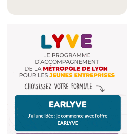
gratuit ! (et soulignons, qu’il y aura aussi pas mal de
stand d’informations et d’animations toute la
journee)
Répondre
Lily
27 septembre 2011 à 21 h 49 min
Ah Agoria…
Rien que pour ça, j’ai réussi à me motiver pour trier
mes chaussures et grossir la pile avec celles que
non, définitivement je ne porterais plus jamais!
Répondre
Faire du sport pas cher à Lyon | Lyon CityCrunch.net
11 octobre 2011 à 17 h 09 min
[…] vous en parlions à l’occasion d’un bon plan du
week-end, Running Conseil propose des séances de
footing encadrées un samedi sur deux au parc de
Lacroix […]