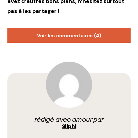
avez d’autres bons plans, n’hésitez surtout
pas à les partager !
Voir les commentaires (4)
Clem
23 septembre 2011 à 19 h 58 min
Merci pour les bons plans !
Petite précision : il n’y a plus de bateau à louer pour
la Lyon Kayak, c’est uniquement possible pour ceux
qui viennent avec le leur. Trop dommage, ça faisait
envie comme sortie !
Répondre
Kaamiye
rédigé avec amour par
24 septembre 2011 à 10 h 11 min
Silphi
Le set d’Agoria aura lieu a partir de 19h et c’est