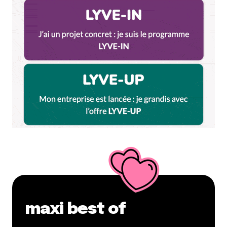
Répondre
Votre adresse e-mail ne sera pas publiée.
Les
champs obligatoires sont indiqués avec
*
Prévenez-moi de tous les nouveaux commentaires
par e-mail.
Name
*
E-mail
*
maxi best of
Dis-nous tout
*