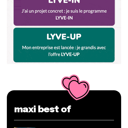
Et bim !
maxi best of