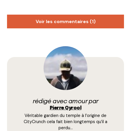
Voir les commentaires (1)
Myrtille
5 décembre 2009 à 12 h 22 min
Ouahou et dire que je suis pas à Lyon ^^ ce week-
end !!!
Répondre
Votre adresse e-mail ne sera pas publiée.
Les
champs obligatoires sont indiqués avec
*
rédigé avec amour par
Pierre Qyrool
Véritable gardien du temple à l’origine de
Prévenez-moi de tous les nouveaux commentaires
CityCrunch cela fait bien longtemps qu’il a
par e-mail.
perdu…