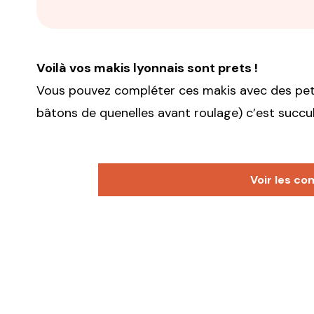
Voilà vos makis lyonnais sont prets !
Vous pouvez compléter ces makis avec des peti
bâtons de quenelles avant roulage) c’est succul
Voir les co
Le Piaf Fou
22 novembre 2008 à 10 h 42 mi
On le trempe dans de la sauce Soja ou 
Répondre
Renaud
24 novembre 2008 à 0 h 12 min
Haha!!! très bonne idée!! Il faut l’impose