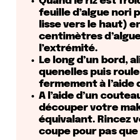
Quand le riz est froi
feuille d’algue nori 
lisse vers le haut) e
centimètres d’algue
l’extrémité.
Le long d’un bord, a
quenelles puis roule
fermement à l’aide 
A l’aide d’un coute
découper votre mak
équivalant. Rincez 
coupe pour pas que l