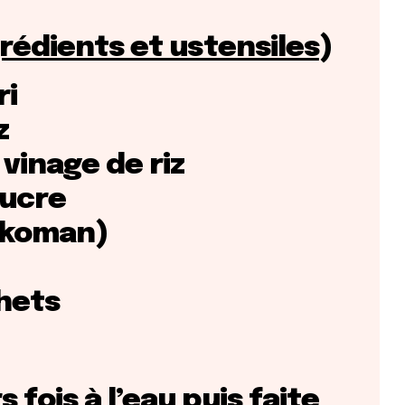
grédients et ustensiles
)
ri
z
 vinage de riz
sucre
ikkoman)
hets
s fois à l’eau puis faite