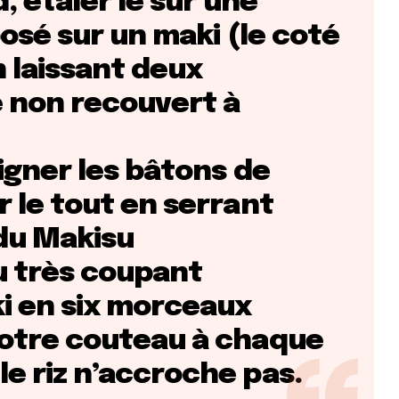
d, étaler le sur une
posé sur un maki (le coté
n laissant deux
 non recouvert à
ligner les bâtons de
r le tout en serrant
du Makisu
au très coupant
i en six morceaux
votre couteau à chaque
e riz n’accroche pas.