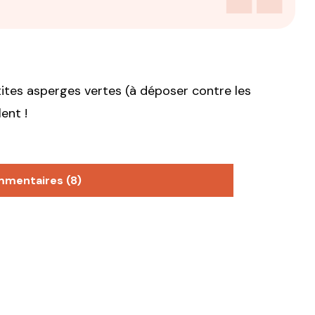
tes asperges vertes (à déposer contre les
ent !
mmentaires (8)
n
Nantua ?
r aux restos japonais!