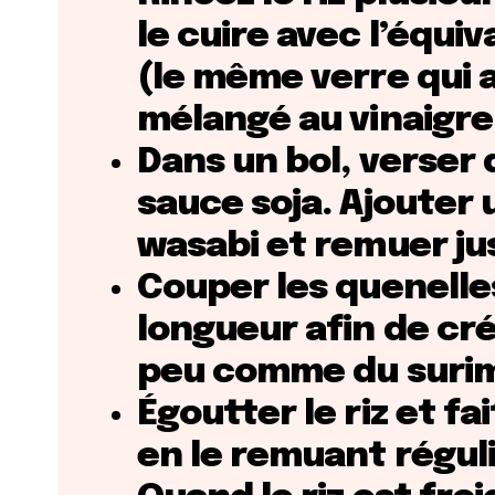
le cuire avec l’équi
(le même verre qui a
mélangé au vinaigre
Dans un bol, verser 
sauce soja. Ajouter
wasabi et remuer jusq
Couper les quenelles
longueur afin de cr
peu comme du surimi
Égoutter le riz et fai
en le remuant régul