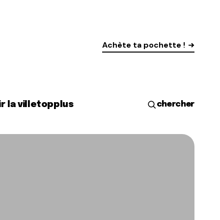
Achète ta pochette !
r la ville
top
plus
chercher