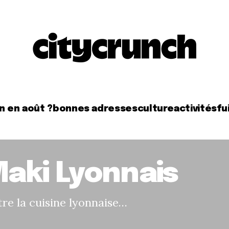
n en août ?
bonnes adresses
culture
activités
fui
aki Lyonnais
re la cuisine lyonnaise…