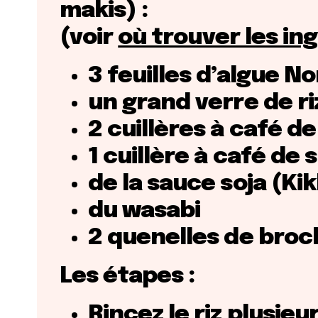
makis) :
(voir
où trouver les in
3 feuilles d’algue No
un grand verre de ri
2 cuillères à café de
1 cuillère à café de 
de la sauce soja (K
du wasabi
2 quenelles de broc
Les étapes :
Rincez le riz plusieur