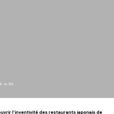
8
166
vrir l’inventivité des restaurants japonais de