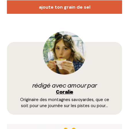
ajoute ton grain de sel
Votre adresse e-mail ne sera pas publiée.
Les
champs obligatoires sont indiqués avec
*
Prévenez-moi de tous les nouveaux commentaires
par e-mail.
rédigé avec amour par
Name
*
Coralie
Originaire des montagnes savoyardes, que ce
E-mail
*
soit pour une journée sur les pistes ou pour…