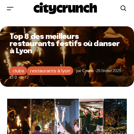
Top 8 des meilleurs
restaurants festifs où danser
à Lyon
clubs
restaurants à lyon
par
Coralie
26 février 2025
0
72