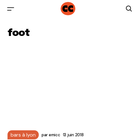
foot
bars à lyon
par
emicc
13 juin 2018