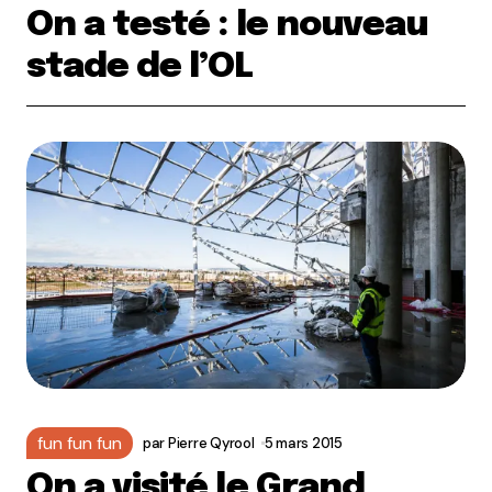
On a testé : le nouveau
stade de l’OL
fun fun fun
par
Pierre Qyrool
5 mars 2015
On a visité le Grand