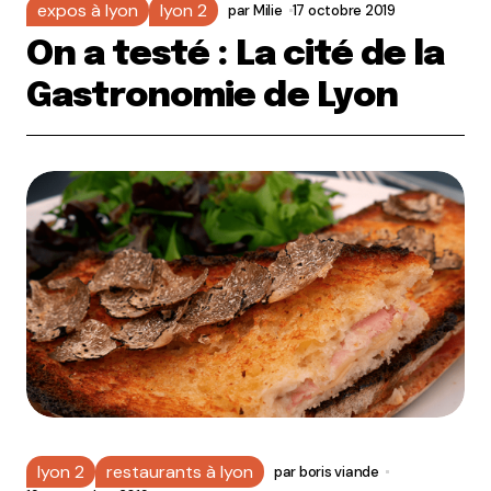
expos à lyon
lyon 2
par
Milie
17 octobre 2019
On a testé : La cité de la
Gastronomie de Lyon
lyon 2
restaurants à lyon
par
boris viande