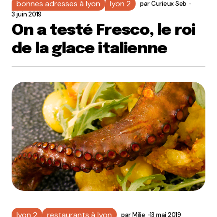
bonnes adresses à lyon
lyon 2
par
Curieux Seb
3 juin 2019
On a testé Fresco, le roi
de la glace italienne
lyon 2
restaurants à lyon
par
Milie
13 mai 2019