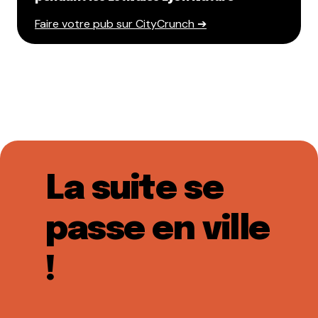
Faire votre pub sur CityCrunch ➔
La suite se
passe en ville
!