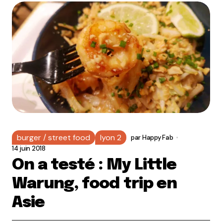
burger / street food
lyon 2
par
Happy Fab
14 juin 2018
On a testé : My Little
Warung, food trip en
Asie