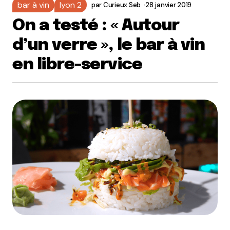
bar à vin
lyon 2
par
Curieux Seb
28 janvier 2019
On a testé : « Autour
d’un verre », le bar à vin
en libre-service