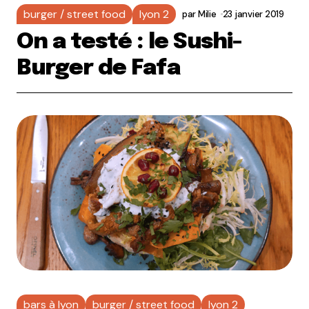
burger / street food
lyon 2
par
Milie
23 janvier 2019
On a testé : le Sushi-
Burger de Fafa
bars à lyon
burger / street food
lyon 2