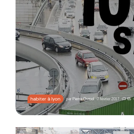
habiter à lyon
par
Pierre Qyrool
7 février 2017
65