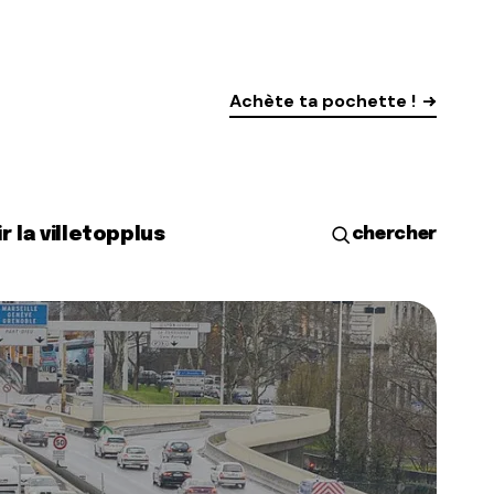
Achète ta pochette !
r la ville
top
plus
chercher