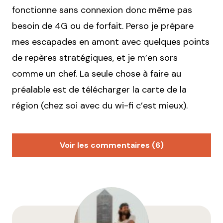
fonctionne sans connexion donc même pas
besoin de 4G ou de forfait. Perso je prépare
mes escapades en amont avec quelques points
de repères stratégiques, et je m’en sors
comme un chef. La seule chose à faire au
préalable est de télécharger la carte de la
région (chez soi avec du wi-fi c’est mieux).
Voir les commentaires (6)
Bless
26 mai 2020 à 21 h 02 min
Merci ?? beaucoup. Pas si simple de trouver une
belle rando quand on est piéton ?‍
…. j’vais pouvoir
y aller en bus! ?