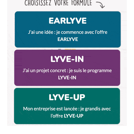
Muriel
29 mai 2020 à 13 h 01 min
Bonjour je suis en fauteuil roulant électrique. est-ce
que je peux faire la balade ?
Bonne journée
Muriel
Répondre
Dominique PLAT
1 juin 2020 à 16 h 13 min
Bonjour,
Je pense que ce sera compliqué sur plusieurs
tronçons du parcours. Certains chemins sont
presque carrossables pour un fauteuil roulant
mais beaucoup de passages sont incompatibles.