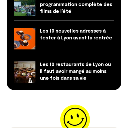
programmation complète des
films de l’été
Votre adresse e-mail ne sera pas publiée.
Les
champs obligatoires sont indiqués avec
*
Les 10 nouvelles adresses à
tester à Lyon avant la rentrée
Prévenez-moi de tous les nouveaux commentaires
par e-mail.
Les 10 restaurants de Lyon où
Name
*
il faut avoir mangé au moins
une fois dans sa vie
E-mail
*
Dis-nous tout
*