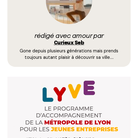
Répondre
Mougel Edwige
28 mai 2020 à 15 h 45 min
rédigé avec amour par
Merci beaucoup….connaissant peu la proximité de
Curieux Seb
Lyon, j’habite Chassieu…. depuis 3ans, pour aller
Gone depuis plusieurs générations mais prends
marcher et même disons reprendre la marche,
toujours autant plaisir à découvrir sa ville.…
votre circuit est vraiment bien
Tres cordialement
Répondre
Anne Marie Alves
30 mai 2020 à 7 h 17 min
Un grand Merci pour cette ballade matinale!!!! C
est comme si on y était.! Et en tous cas, on va
prévoir ça avec les garçons! MERCI
Répondre