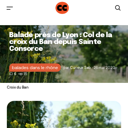
Balade près de Lyon : Col de la
croix du Ban depuis Sainte
Consorce
balades dans le rhône
par
Curieux Seb
26 mai 2020
6
15
Croix du Ban