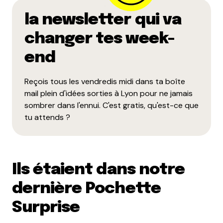
la newsletter qui va
changer tes week-
Enregistrer mon nom, mon e-mail et mon site dans le
end
navigateur pour mon prochain commentaire.
Reçois tous les vendredis midi dans ta boîte
mail plein d'idées sorties à Lyon pour ne jamais
Et bim !
sombrer dans l'ennui. C'est gratis, qu'est-ce que
tu attends ?
Ils étaient dans notre
dernière Pochette
Surprise