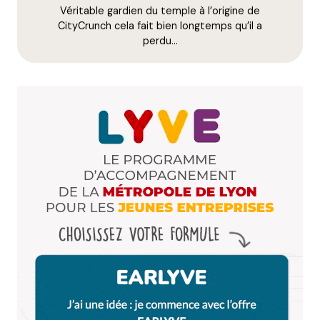
Véritable gardien du temple à l’origine de
E-mail
*
CityCrunch cela fait bien longtemps qu’il a
perdu…
Dis-nous tout
*
Enregistrer mon nom, mon e-mail et mon site dans le
navigateur pour mon prochain commentaire.
Et bim !