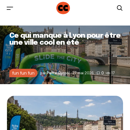
Ce qui manque à Lyon pour être
une ville cool en été
fun fun fun
par
Pierre Qyrool
27 mai 2026
0
17