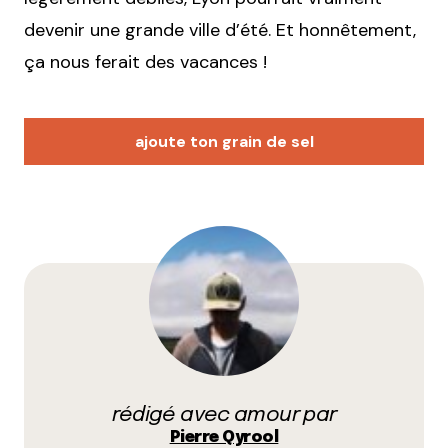
devenir une grande ville d’été. Et honnêtement,
ça nous ferait des vacances !
ajoute ton grain de sel
Votre adresse e-mail ne sera pas publiée.
Les
champs obligatoires sont indiqués avec
*
Prévenez-moi de tous les nouveaux commentaires
par e-mail.
rédigé avec amour par
Name
*
Pierre Qyrool