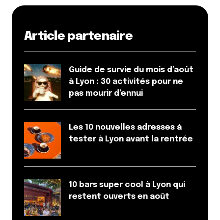
Répondre
Yann Boyer
Article partenaire
24 octobre 2015 à 13 h 00 min
Le cuter m’a aussi fait penser à une gomme, à côté
du crayon…
Guide de survie du mois d’août
à Lyon : 30 activités pour ne
Répondre
pas mourir d’ennui
Les 10 nouvelles adresses à
Votre adresse e-mail ne sera pas publiée.
Les
tester à Lyon avant la rentrée
champs obligatoires sont indiqués avec
*
Prévenez-moi de tous les nouveaux commentaires
par e-mail.
10 bars super cool à Lyon qui
restent ouverts en août
Name
*