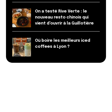
E-mail
*
On a testé Rive Verte : le
nouveau resto chinois qui
vient d’ouvrir à la Guillotière
Dis-nous tout
*
Où boire les meilleurs iced
coffees à Lyon ?
Enregistrer mon nom, mon e-mail et mon site dans le
navigateur pour mon prochain commentaire.
Et bim !