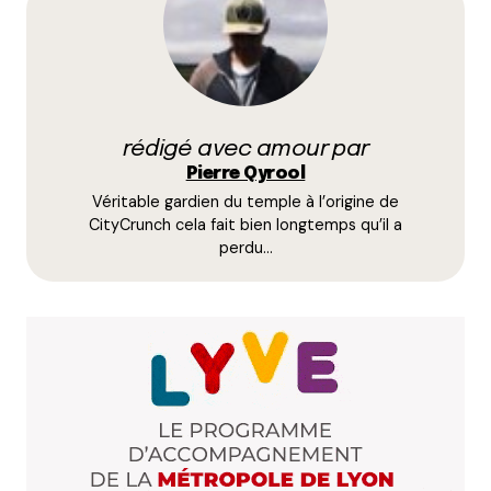
les illustrations
Répondre
Laurence - Bonjour Lyon
15 juillet 2014 à 1 h 46 min
rédigé avec amour par
Héhé je ne savais pour la mimolette, mais
Pierre Qyrool
maintenant que tu le dis… ^^
Véritable gardien du temple à l’origine de
Répondre
CityCrunch cela fait bien longtemps qu’il a
perdu…
Shifty
15 juillet 2014 à 15 h 55 min
C’est bien la 1ère fois que j’entends le surnom
« d’Elephant retourné » pour la basilique de
Fourvière.. d’ailleurs j’ai encore un peu de mal à voir
cet éléphant sans sa trompe .. ?
Bien joué pour le grand stade, je n’aurais pas trouvé
mieux