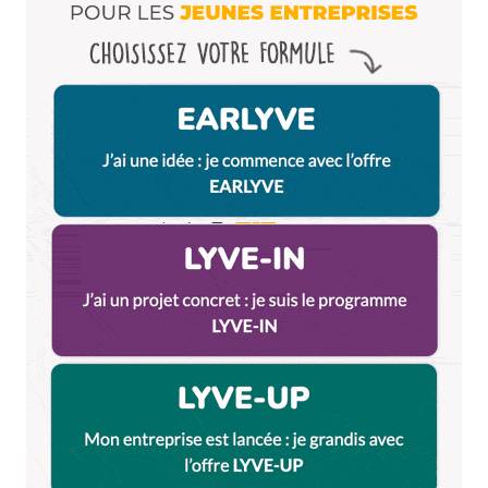
Répondre
Qyrool
16 juillet 2014 à 11 h 11 min
Je pense que le surnom est plus du aux 4 tours
massives et à l’aspect un peu mastoc de
l’ensemble qu’à une trompe qui n’existe pas.
Répondre
Pye Marlot
16 juillet 2014 à 0 h 39 min
… nous surnommons aussi, nous heureux bordelais
exilés dans la capitale des Gaules, l’Opéra de Lyon le
« Taille Crayon », pour rester dans la thématique
Urbanisme & Bureautique, avec le Crayon et le
Cutter!
Répondre