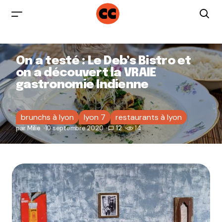
On a testé : Le Deb’s Bistro et
on a découvert la VRAIE
gastronomie Indienne
brunchs à lyon
lyon 7
restaurants à lyon
par
Milie
10 septembre 2020
12
14