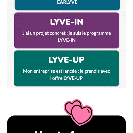
Répondre
Clems
19 septembre 2020 à 14 h 22 min
Hannn moi j’ai lu !
Répondre
Milie
24 septembre 2020 à 14 h 20 min
Hahaha ! coquine !
Répondre
djoolius
20 septembre 2020 à 20 h 11 min
Haha en effet je suis encore de la vieille école à
commenter ici…Han cet indien là j’ai bien envie
de le (re)tester, il était devenu ma cantine de