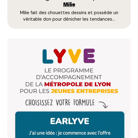
Milie
Je lui souhaite beaucoup de succès il le mérite
Milie fait des chouettes dessins et possède un
Répondre
véritable don pour dénicher les tendances…
Milie
17 septembre 2020 à 15 h 42 min
Je suis ravie de ton commentaire Djoolius.
Et pour te remercier, je te lâche une petite exclue
rien que pour toi (de toutes façon, personne ne
regarde plus les commentaires ! ).
Je viens d’aller goûter ce midi le South Indian foodie
Grande rue de la Guillotière, et c’était pas mal du
tout. Vraiment moins « cuisiné » que le Deb’s, plus
tradi (c’est à dire plus gras) et bonne franquette,
mais une cuisine qu’on a peu l’habitude de goûter
dans les restos Indiens Lyonnais.
Et je viens de corriger la faute au comté. MERCI !!