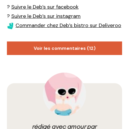
?
Suivre le Deb’s sur facebook
?
Suivre le Deb’s sur instagram
Commander chez Deb’s bistro sur Deliveroo
Voir les commentaires (12)
djoolius
16 septembre 2020 à 18 h 09 min
Décidément milie j’ai remarqué qu’on était
complètement alignés niveau avis de resto, et le
deb’s ne déroge pas à la règle (du coup je te
pardonne la faute à ‘comté’ huhu, ça c’est mon côté
chauvin). C’est une vraie pépite ce deb’s bistro, quel
plaisir de voir une carte de resto indien qui n’est
pas triée par les classiques
« poulet/agneau/legumes/accompagnements » !
rédigé avec amour par