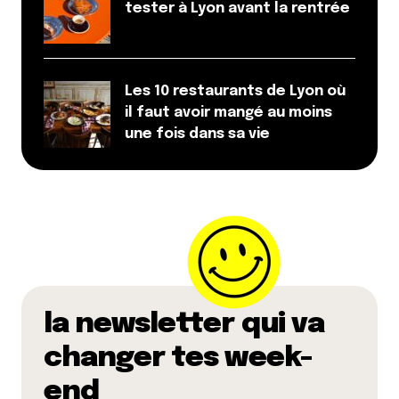
Et les photos sont superbes !
tester à Lyon avant la rentrée
Bises
Répondre
Les 10 restaurants de Lyon où
Milie
il faut avoir mangé au moins
24 septembre 2020 à 14 h 21 min
une fois dans sa vie
Héhé ! les irréductibles
Non mais on devrait cacher nos adresses
préférées dans les commentaires, ou mettre en
goodies des codes promos… On tient un truc là !
Répondre
MARAGU
la newsletter qui va
29 septembre 2020 à 13 h 44 min
Merci pour cette adresse, qui me reconcilie avec la
changer tes week-
cuisine Indienne!
end