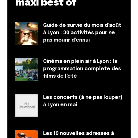
maxi best of
flemme du soir à l’époque où j’habitais juste à
côté de la commune. En effet là encore je te
rejoins, plus tradi mais pas moins maîtrisé, hâte
Guide de survie du mois d’août
de voir ce que ça donne dans ses locaux ‘en dur’
à Lyon : 30 activités pour ne
à la prochaine occasion ! Merci pour le tip
pas mourir d’ennui
Répondre
Milie
Cinéma en plein air à Lyon : la
24 septembre 2020 à 14 h 22 min
programmation complète des
films de l’été
Le lieu n’est pas dingue, mais la cuisine est
bonne !
Un article bientôt par ici
Les concerts (à ne pas louper)
Répondre
à Lyon en mai
Clémentine
24 septembre 2020 à 14 h 00 min
Moi j’ai luuuuuu !
Les 10 nouvelles adresses à