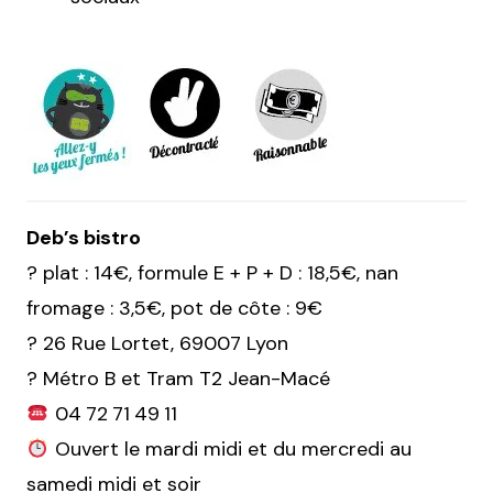
Deb’s bistro
? plat : 14€, formule E + P + D : 18,5€, nan
fromage : 3,5€, pot de côte : 9€
?
26 Rue Lortet, 69007 Lyon
?
Métro B et Tram T2 Jean-Macé
04 72 71 49 11
Ouvert le mardi midi et du mercredi au
samedi midi et soir