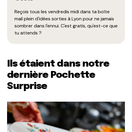
Répondre
Reçois tous les vendredis midi dans ta boîte
Milie
mail plein d'idées sorties à Lyon pour ne jamais
29 septembre 2020 à 17 h 17 min
sombrer dans l'ennui. C'est gratis, qu'est-ce que
Et MERCI pour ce commentaire qui fait très
tu attends ?
plaisir !
Répondre
Ils étaient dans notre
Pierre Durand
7 octobre 2020 à 10 h 53 min
dernière Pochette
Un grand merci pour ce grand rapport d’essai sur
Surprise
la cuisine indienne. Mon frère est à la recherche
d’un nouveau restaurant indien à tester. Il est bon
de savoir qu’il existe des bistros qui préparent des
plats de la province d’Awadh.
Répondre
Miia