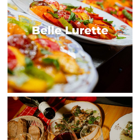
28 juillet 2022 à 0 h 13 min
Vraiment délicieux ! Des saveurs et textures
inhabituelles. Ça m’a titillé les papilles ! Je
recommande moi aussi !
Répondre
Votre adresse e-mail ne sera pas publiée.
Les
champs obligatoires sont indiqués avec
*
Prévenez-moi de tous les nouveaux commentaires
par e-mail.
Name
*