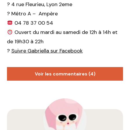
?
4 rue Fleurieu, Lyon 2eme
? Métro A – Ampère
04 78 37 00 54
Ouvert du mardi au samedi de 12h à 14h et
de 19h30 à 22h
?
Suivre Gabriella sur Facebook
Voir les commentaires (4)
PetitBreton
8 janvier 2018 à 15 h 15 min
J’ai été globalement déçu par ce restaurant.
Bonne note sur les Spritz qui effectivement étaient
vraiment réussi.
Mais tout le reste a été décevant :
En antipasti nous avons choisi un fromage fondue à