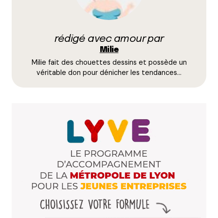
partager entre nous 2. Le fromage n’était pas
fondu, il était beaucoup trop cuit, donc sec, avec le
gras qui s’était détaché de la pâte et qui frémissait.
rédigé avec amour par
Etant végétariens nous avons opté pour la 4
Milie
fromages et la végétarienne.
Milie fait des chouettes dessins et possède un
Dans la végétarienne, les légumes avaient lâchés
véritable don pour dénicher les tendances…
beaucoup d’eau, ce qui a détrempé la pâte. De plus
pizza beaucoup trop garni en fromage en base, et
pas assez « tomatée ».
Ma compagne a pris la 4 fromages… Désastre : trop
de tout… Trop de fromage, trop cuit, trop de gras
(ça dégoulinait).
Malgré tout ça, on a pris un tiramisu, plutôt bon.
C’est dommage, d’autant que les produits utilisés
sont bons, mais quelque peu maltraités à mon avis.
Répondre
Milie