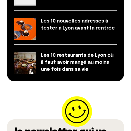
27 février 2018 à 17 h 09 min
Grace à votre commentaire, j’ai bien demandé à
de pas être installée autour du triporteur, qui est
Les 10 nouvelles adresses à
parfait pour faire des photos à la con, mais
tester à Lyon avant la rentrée
effectivement, pas top pour un repas convivial.
Espérons qu’ils améliorent le service. Pour ma
part, tout s’est très bien passé.
Les 10 restaurants de Lyon où
Répondre
il faut avoir mangé au moins
une fois dans sa vie
Votre adresse e-mail ne sera pas publiée.
Les
champs obligatoires sont indiqués avec
*
Prévenez-moi de tous les nouveaux commentaires
par e-mail.