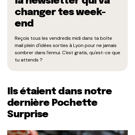
la newsletter qui va
Name
*
changer tes week-
end
E-mail
*
Reçois tous les vendredis midi dans ta boîte
mail plein d'idées sorties à Lyon pour ne jamais
Dis-nous tout
*
sombrer dans l'ennui. C'est gratis, qu'est-ce que
tu attends ?
Ils étaient dans notre
Enregistrer mon nom, mon e-mail et mon site dans le
dernière Pochette
navigateur pour mon prochain commentaire.
Surprise
Et bim !