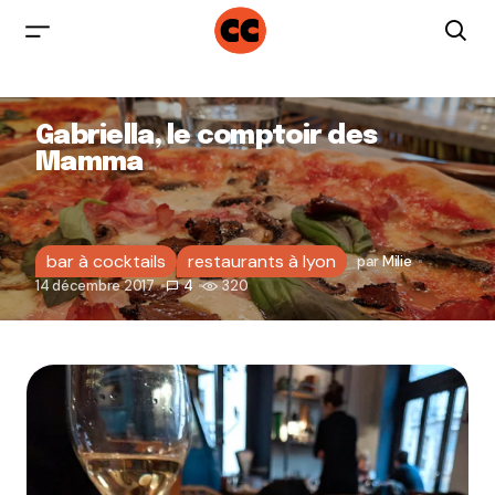
Gabriella, le comptoir des
Mamma
bar à cocktails
restaurants à lyon
par
Milie
14 décembre 2017
4
320