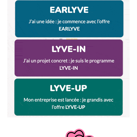
27 février 2018 à 17 h 11 min
J’y suis retourné depuis, et mon avis reste le
même. J’ai été ravie. En revanche, une amie a pris
la pizza fromage et elle était exactement
comme vous la décrivez, beaucoup trop grasse.
Répondre
Lenais
21 janvier 2018 à 16 h 56 min
Deuxième fois que nous nous rendions chez
Gabriella et encore des déceptions!
Nous avons dîné assis autour du triporteur sur des
chaises loin d’être confortables!
J’aurais aimé qu’au moment de ma réservation on
me demande si je souhaitais dîné au “comptoir” ou à
une table. Se retrouver pour un dîner en rang
d’oignons ne m’a pas charmé! D’autant plus qu’une