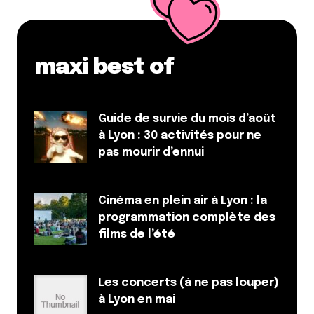
table pour quatre est restée vide jusqu’à notre
départ.
Nous avons patienté près d’un quart d’heure pour
obtenir le vin qui accompagnait nos pizzas et nous
maxi best of
avons attendu autant pour un tiramisu.
Le tout couronné par une absence d’au revoir à
notre départ…
Guide de survie du mois d’août
Je trouve cela bien dommage alors que les pizzas et
à Lyon : 30 activités pour ne
cocktails se révèlent excellents!
pas mourir d’ennui
Et surtout n’allez pas comparer Gabriella à
Obermamma, vous risqueriez d’offusquer l’équipe
Cinéma en plein air à Lyon : la
du restaurant (même si cela se veut être un
programmation complète des
compliment). Il n’empêche que la carte, les
films de l’été
produits, la déco, la vaisselle sont très similaires et
tout aussi qualitatifs!
Répondre
Les concerts (à ne pas louper)
à Lyon en mai
Milie