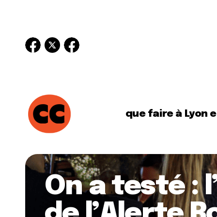
que faire à Lyon 
On a testé :
de l’Alerte 