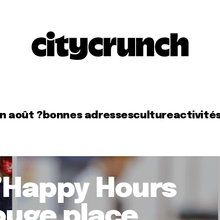
en août ?
bonnes adresses
culture
activité
 l’Happy Hours
Rouge place