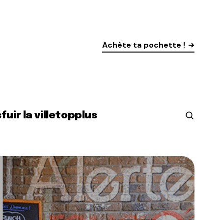
Achète ta pochette !
s
fuir la ville
top
plus