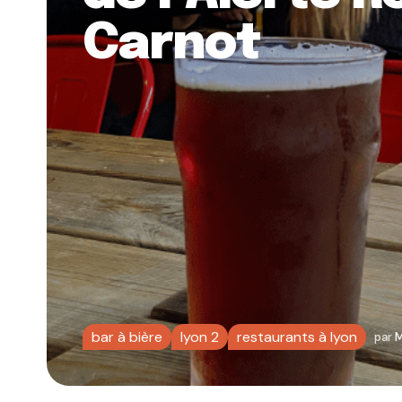
Carnot
bar à bière
lyon 2
restaurants à lyon
par
M