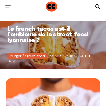
Le French tacos est-il
l’emblème de la street-food
lyonnaise ?
burger / street food
par
Milie
9 février 2023
1
34