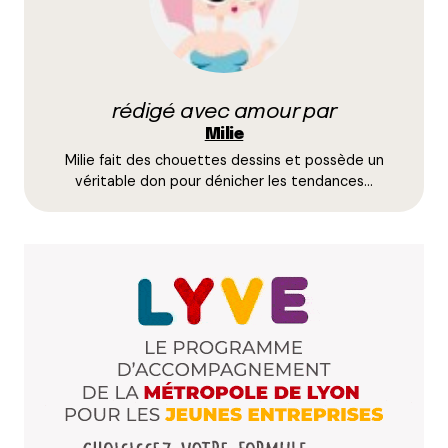
Votre adresse e-mail ne sera pas publiée.
Les
champs obligatoires sont indiqués avec
*
rédigé avec amour par
Milie
Prévenez-moi de tous les nouveaux commentaires
Milie fait des chouettes dessins et possède un
par e-mail.
véritable don pour dénicher les tendances…
Name
*
E-mail
*
Dis-nous tout
*