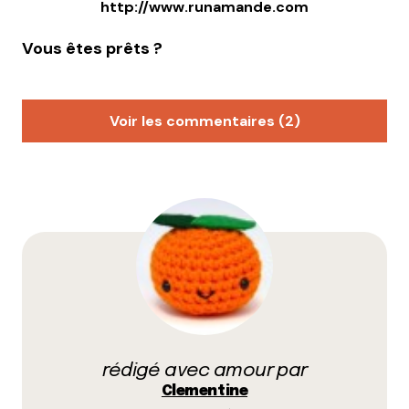
http://www.runamande.com
Vous êtes prêts ?
Voir les commentaires (2)
Rocka
26 mai 2017 à 23 h 03 min
Très bon article ! LCC a encore vu juste sur un
paquet de trucs (la neige sur le jean, le bomber et
les pyjamas, les Doc que je me tâte à racheter
parce que les miennes sont trop trouées pour aller
chercher du travail, les mobs et les casquettes) Par
contre, question toutou, le beagle c’est déjà passé
(apogée années 2014/15) ! En ce moment, la grosse
tendance canine, c’est le berger australien.
rédigé avec amour par
Sinon, question casquette US, je confirme avoir
Clementine
déjà reçu quelques Von Dutch. Le retour de la