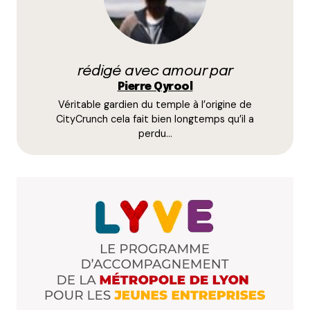
Qyrool
4 septembre 2018 à 10 h 41 min
Mais non ! Il y a même des gens dans l’équipe qui
rédigé avec amour par
ne boivent pas d’alcool (qui l’eut cru !)
Pierre Qyrool
Répondre
Véritable gardien du temple à l’origine de
CityCrunch cela fait bien longtemps qu’il a
josette Cassuto
perdu…
3 septembre 2018 à 22 h 07 min
Bravo…je vous suis avec plaisir.jo
Répondre
Qyrool
4 septembre 2018 à 10 h 44 min
Merci Josette !
Répondre