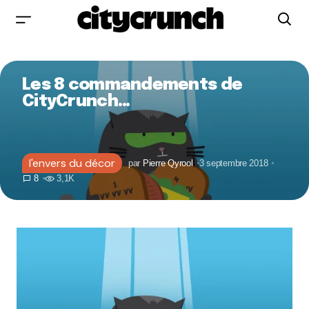
Les 8 commandements de
CityCrunch…
l'envers du décor
par
Pierre Qyrool
3 septembre 2018
8
3,1K