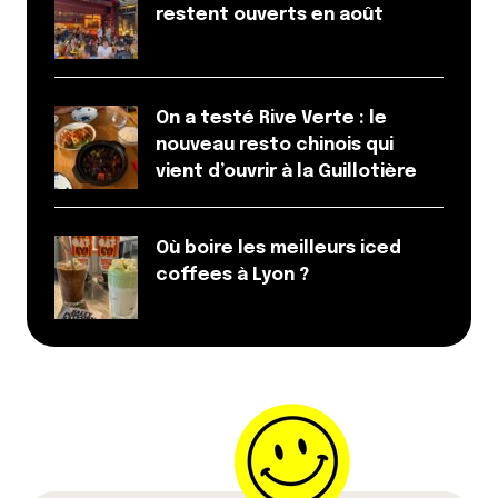
restent ouverts en août
Qyrool
4 septembre 2018 à 10 h 45 min
Promis on va s’améliorer pour le fautes.
D’ailleurs je tenais quand même à préciser qu’il y
On a testé Rive Verte : le
en a beaucoup moins qu’avant.
nouveau resto chinois qui
Bon, plus qu’à trouver cette foutue faute dans
vient d’ouvrir à la Guillotière
mon article !
Répondre
Où boire les meilleurs iced
coffees à Lyon ?
Votre adresse e-mail ne sera pas publiée.
Les
champs obligatoires sont indiqués avec
*
Prévenez-moi de tous les nouveaux commentaires
par e-mail.