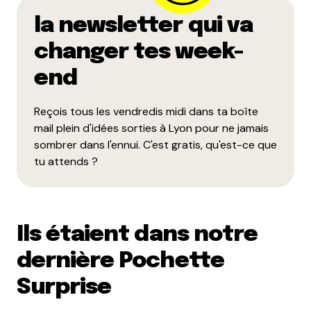
Name
*
la newsletter qui va
changer tes week-
E-mail
*
end
Reçois tous les vendredis midi dans ta boîte
Dis-nous tout
*
mail plein d'idées sorties à Lyon pour ne jamais
sombrer dans l'ennui. C'est gratis, qu'est-ce que
tu attends ?
Ils étaient dans notre
Enregistrer mon nom, mon e-mail et mon site dans le
navigateur pour mon prochain commentaire.
dernière Pochette
Surprise
Et bim !