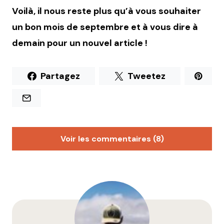
Voilà, il nous reste plus qu’à vous souhaiter
un bon mois de septembre et à vous dire à
demain pour un nouvel article !
Partagez
Tweetez
Voir les commentaires (8)
littlecelt
3 septembre 2018 à 21 h 27 min
Manque : « De picoler, tu n’arrêteras pas » ?
Bonne rentrée les gens !
Répondre