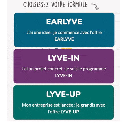
Anne
3 septembre 2018 à 23 h 14 min
Etant expatriée à Strasbourg depuis 1 an et demi, je
suis triste de ne pas trouver ici un équivalent à LCC
Je n’avais jamais trop fait attention à ça mais le
slow blogging, le fait maison, ça fait vraiment toute
la différence!
Ce que j’apprécie aussi particulièrement chez vous
(et ça pourrait faire 3 commandements de plus
)
c’est votre ligne éditoriale cohérente et homogène
(ça part pas dans tous les sens comme chez
certains, malgré la diversité des chroniqueurs),
vous ne faites d’articles aux titres accrocheurs
(pour ne pas dire putaclic), et quand vous faites un
repost sur FB, c’est précisé d’entrée.
Bref vous l’aurez compris, même en n’étant plus
lyonnaise, je reste une de vos plus grandes fan