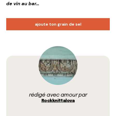
de vin au bar…
ajoute ton grain de sel
Votre adresse e-mail ne sera pas publiée.
Les
champs obligatoires sont indiqués avec
*
Prévenez-moi de tous les nouveaux commentaires
par e-mail.
rédigé avec amour par
Name
*
Rockknittalova
E-mail
*