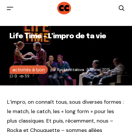
Life Time – L’impro de ta vie
activités à lyon
par
Rockknittalova
5 février 2015
0
59
L’impro, on connaît tous, sous diverses formes :
le match, le catch, les « long form » pour les
plus classiques. Et puis, récemment, nous –
Rocka et Chouquette – sommes allées