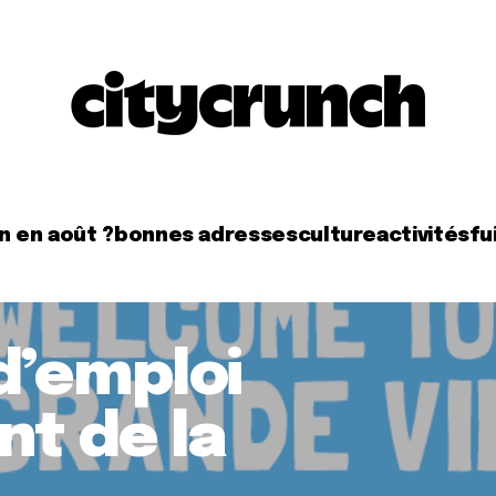
n en août ?
bonnes adresses
culture
activités
fui
d’emploi
nt de la