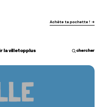
Achète ta pochette !
r la ville
top
plus
chercher