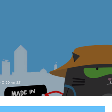
20
221