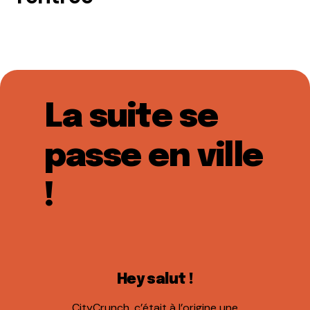
La suite se
passe en ville
!
Hey salut !
CityCrunch, c’était à l’origine une