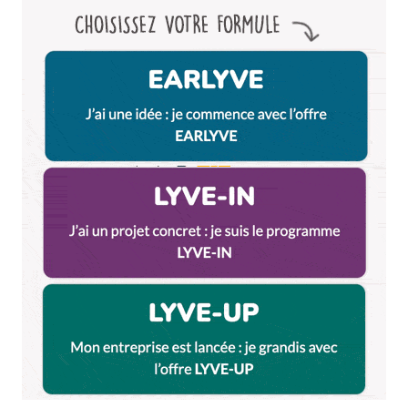
si comme dit dans l’article, ça fait un peu mal au
yeux !
Répondre
Votre adresse e-mail ne sera pas publiée.
Les
champs obligatoires sont indiqués avec
*
Prévenez-moi de tous les nouveaux commentaires
par e-mail.
Name
*
E-mail
*