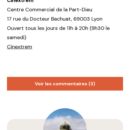
Cinextrem
Centre Commercial de la Part-Dieu
17 rue du Docteur Bachuat, 69003 Lyon
Ouvert tous les jours de 11h à 20h (9h30 le
samedi)
Cinextrem
Voir les commentaires (3)
Patrice
3 octobre 2013 à 17 h 40 min
Haaaaaaaaaaaaaaaaaaa Doup Doup Doup Doup
Doup
80’s advertisement private joke !