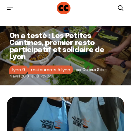
On a testé : Les Petites
Cantines, premier resto
participatif et solidaire de
Lyon
lyon 9
restaurants à lyon
par
Curieux Seb
4 avril 2018
0
240