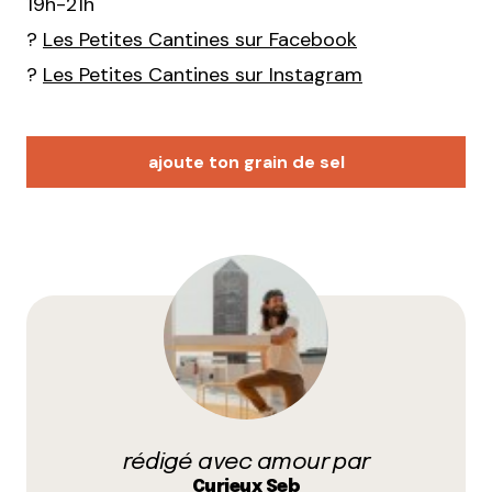
19h-21h
?
Les Petites Cantines sur Facebook
?
Les Petites Cantines sur Instagram
ajoute ton grain de sel
Votre adresse e-mail ne sera pas publiée.
Les
champs obligatoires sont indiqués avec
*
Prévenez-moi de tous les nouveaux commentaires
par e-mail.
rédigé avec amour par
Name
*
Curieux Seb