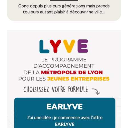
Gone depuis plusieurs générations mais prends
E-mail
*
toujours autant plaisir à découvrir sa ville.…
Dis-nous tout
*
Enregistrer mon nom, mon e-mail et mon site dans le
navigateur pour mon prochain commentaire.
Et bim !