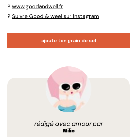
?
www.goodandwell.fr
?
Suivre Good & weel sur Instagram
ajoute ton grain de sel
Votre adresse e-mail ne sera pas publiée.
Les
champs obligatoires sont indiqués avec
*
Prévenez-moi de tous les nouveaux commentaires
par e-mail.
rédigé avec amour par
Name
*
Milie