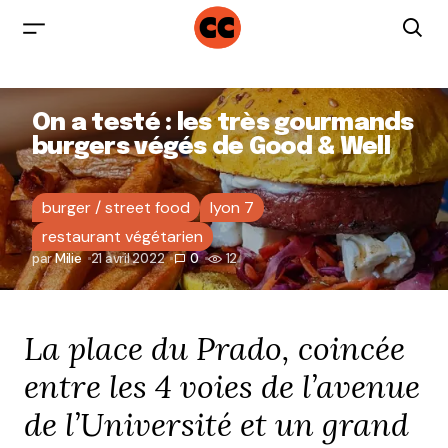
On a testé : les très gourmands
burgers végés de Good & Well
burger / street food
lyon 7
restaurant végétarien
par
Milie
21 avril 2022
0
12
La place du Prado, coincée
entre les 4 voies de l’avenue
de l’Université et un grand