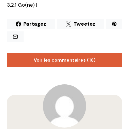
3,2,1 Go(ne) !
Partagez
Tweetez
Voir les commentaires (16)
Anthony
7 avril 2014 à 23 h 16 min
Moi j’aime bien courir à Parilly, c’est assez grand
(plus de 5km en prenant tout le temps à l’extérieur)
et très modulable si on veut faire moins (nombreux
chemins à l’intérieur). Il y a aussi des agrès pour
faire un peu de renforcement musculaire, des
terrains de foot, basket, une piste d’athlétisme et
aussi des robinets.