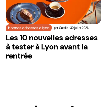
Dis-nous tout
*
bonnes adresses à lyon
par
Coralie
30 juillet 2026
Les 10 nouvelles adresses
Enregistrer mon nom, mon e-mail et mon site dans le
à tester à Lyon avant la
navigateur pour mon prochain commentaire.
rentrée
Et bim !