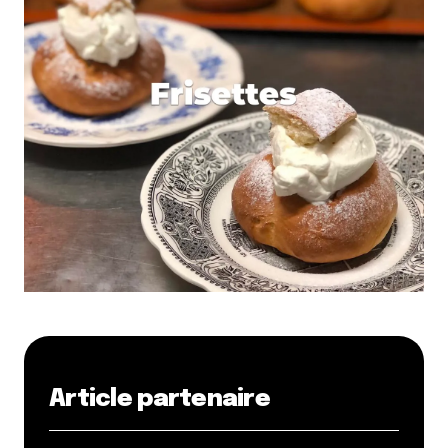
https://fr.surveymonkey.com/r/QMKNXLT
Répondre
Gianni
28 juillet 2016 à 13 h 15 min
Super initiative cet article.
Côté est de Lyon, on peut aussi citer le Grand Large
à Décines (en continuant le chemin de halage le long
du Rhône, on peut aller jusqu’au barrage de Jons à la
limite de l’Ain et de l’Isère) et le Parc de Miribel
Jonage qui est immense.
Répondre
Pauline Boudin
23 septembre 2016 à 11 h 07 min
Bonjour, j’aimerais savoir si les quais de Joseph
Article partenaire
Gillet sont aménagés en contre-bas pour courir ou
bien il faut courir le long de la route au bord de la