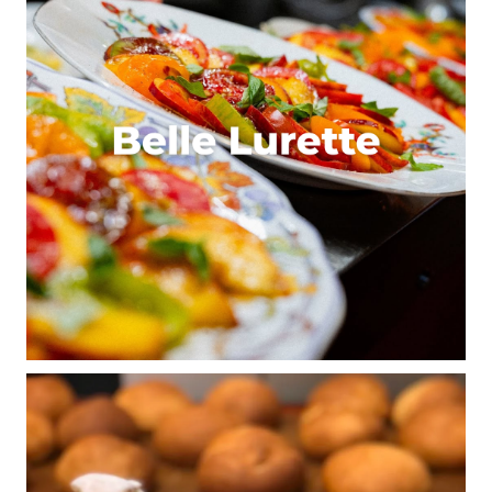
monde » un 25 ou 26 décembre au matin ?)
> Profiter de la terre battue pour ne pas trop s’user
les articulations
Répondre
Running69
4 janvier 2016 à 12 h 57 min
Hello,
Étudiant en master de marketing nous réalisons
une étude sur les valeurs associés aux baskets de
running (santé, plaisir, bien être, compétition…)
nous avons besoin de vos impressions pour
constituer notre étude.
Pourriez vous s’il vous plaît prendre quelques
minutes pour répondre à notre questionnaire ?
Merci de votre disponibilité