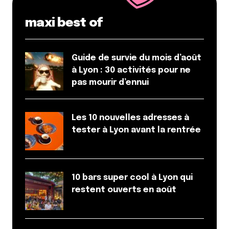
Et Il a l’air sympa ton parcours X rousse /
maxi best of
Fourvière.
Je rajouterai juste le parc de la Feyssine, en
continuant sur les berges du rhône on peut aller
Guide de survie du mois d’août
très loin jusqu’à découvrir le barrage de
à Lyon : 30 activités pour ne
Villeurbanne. Et en passant à la Feyssine, les matins
pas mourir d’ennui
d’automne on se retrouve parfois de la brume au
milieu des arbres. Ambiance bucolique.
Répondre
Les 10 nouvelles adresses à
tester à Lyon avant la rentrée
perles en folie
8 avril 2014 à 14 h 02 min
il y a aussi le tout nouveau parc blandan dans le
7ème, 17hectares aménagés dans un ancien centre
10 bars super cool à Lyon qui
militaire
restent ouverts en août
http://www.lyon.fr/page/projets-
urbains/amenagements-urbains-et-travaux/parc-
du-sergent-blandan.html