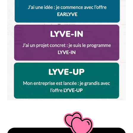
nan j’déconne, mais très chouette article quand
même !
Répondre
Brian
8 avril 2014 à 10 h 44 min
par rapport au fait que les coureurs vont dans le
sens inverse des aiguilles d’une montre (comme au
parc de la Tête d’or, patinoire, etc.), un article
intéressant :
http://www.pourquois.com/inclassables/pourquoi-
court-dans-sens-inverse-aiguilles-montre.html
Répondre
poulpi
8 avril 2014 à 11 h 22 min
Super exhaustif tout ça, ça va changer de l’éternel
berges du Rhône/ tête d’or.