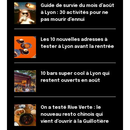
Saone?
Guide de survie du mois d’août
Je dois trouver un appartement pour venir
à Lyon : 30 activités pour ne
m’installer à Lyon et il est important de trouver
pas mourir d’ennui
pour moi un endroit agréable, facilement accessible
de chez moi.
Les 10 nouvelles adresses à
J’ai vu sur les parcours que le parc de la tête d’or
tester à Lyon avant la rentrée
revient régulièrement, existe t-il d’autres endroits
propices dans la zone de la croix rousse?
Merci beaucoup.
Répondre
10 bars super cool à Lyon qui
restent ouverts en août
Batman
27 mai 2017 à 22 h 05 min
Petite erreur il n’ a pas 5k entre le parc de la Tête
d’or et le parc de Gerland mais 7km
On a testé Rive Verte : le
nouveau resto chinois qui
Répondre
vient d’ouvrir à la Guillotière