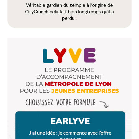
Stéphanie
Véritable gardien du temple à l’origine de
1 décembre 2010 à 19 h 35 min
CityCrunch cela fait bien longtemps qu’il a
YES ! J’ai lu le twitt trop tard. (la baleine à échoué)
perdu…
Répondre
Camille d'Essayage
1 décembre 2010 à 20 h 52 min
Enorme ! Veinards !
Répondre
Anthony
1 décembre 2010 à 22 h 21 min
Trop forts !!! Je like
Répondre
Loïc Chollier
2 décembre 2010 à 0 h 27 min