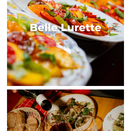
kde
2 décembre 2010 à 22 h 46 min
Demain (Vendredi 3/12) y neige !!!
On n’y retourne a Fourviéres???
Répondre
Avis Maxwell
26 décembre 2010 à 1 h 32 min
Personnellement j’ai fait la descente de la face
Nord de Cuire en raquettes à neige à 8h du matin
pour aller travailler, et franchement, c’était un
excellent moment !
Répondre
Jess Snow/Ski
30 décembre 2010 à 17 h 22 min
In tartiflette we trust! prend tout son sens! Merci