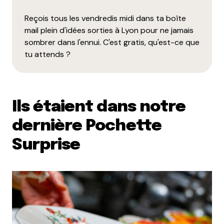
Et à vin chaud aussi ^
Reçois tous les vendredis midi dans ta boîte
Répondre
mail plein d'idées sorties à Lyon pour ne jamais
sombrer dans l'ennui. C'est gratis, qu'est-ce que
littlecelt
tu attends ?
3 décembre 2010 à 15 h 27 min
au passage je connais un petit chalet
sur le marché de noël Place Carnot où
ils te font un petit vin chaud bio du
Ils étaient dans notre
tonnerre ^^ C’est chez Ecovin ^^
dernière Pochette
Surprise
Littlecelt
2 décembre 2010 à 12 h 42 min
Avec un snowshop où ils vendraient des boards à
l’effigie de la vierge
Répondre