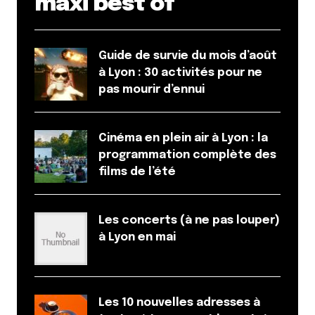
maxi best of
2 décembre 2010 à 10 h 45 min
Effectivement ça devait être pas mal
Guide de survie du mois d’août
Répondre
à Lyon : 30 activités pour ne
pas mourir d’ennui
littlecelt
2 décembre 2010 à 10 h 56 min
Bon on parle de face, de ride a quand le lancement
Cinéma en plein air à Lyon : la
d’une pétition pour remettre en service le télésiège
programmation complète des
de la Sarra ?
films de l’été
Répondre
Les concerts (à ne pas louper)
Lesud
à Lyon en mai
2 décembre 2010 à 11 h 04 min
@littlecelt : je valide carrément ta proposition ^^
Répondre
Les 10 nouvelles adresses à