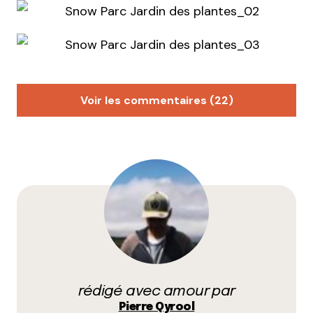
Voir les commentaires (22)
Martoungue
1 décembre 2010 à 18 h 47 min
yeaaah ! énorme
Répondre
romain blachier
1 décembre 2010 à 19 h 14 min
Big in Lyon!
Répondre
rédigé avec amour par
Pierre Qyrool