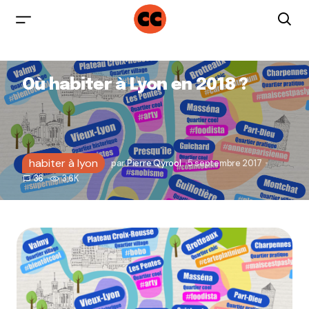
Où habiter à Lyon en 2018 ?
habiter à lyon
par
Pierre Qyrool
5 septembre 2017
36
3,6K