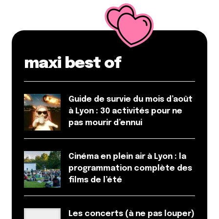
Répondre
Littlecelt
6 septembre 2017 à 0 h 00 min
maxi best of
Gerland le bon # c’est #Pluspourlefoot (hélas) ou
#pasquepourlerugby
#setranformelanuitencamping
Guide de survie du mois d’août
Répondre
à Lyon : 30 activités pour ne
pas mourir d’ennui
Littlecelt
6 septembre 2017 à 0 h 01 min
Et sinon un article spin-off : « Où habiter dans la
Cinéma en plein air à Lyon : la
métropole de Lyon ? » cela serait sympa aussi
programmation complète des
films de l’été
Répondre
Qyrool
Les concerts (à ne pas louper)
6 septembre 2017 à 10 h 18 min