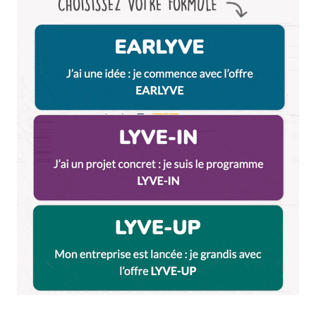
être précis, ça fait même 6 ans qu’on le sort
chaque année.
Oui le 3ème c’est super grand et on ne parle que
de Part-Dieu et Monchat dans l’article.
On a hésité à parler du quartier autour de la
place Guichard qui commence à être vraiment
cool mais on ne sait pas trop comment l’appeler.
Si tu as une idée…
Répondre
Milie
6 septembre 2017 à 16 h 37 min
Merci Thomas.
Ce quartier (appelons-le Guichard) est
effectivement très cool et nous l’avons rajouté à
la carte.
Voilà à quoi servent les coups de gueules de nos
lecteurs.