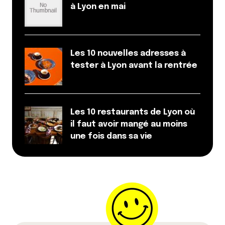
à Lyon en mai
Yes encore faut-il trouver des gens qui osent
s’aventurer en dehors du périf pour le rédiger
#humour
Les 10 nouvelles adresses à
Répondre
tester à Lyon avant la rentrée
Anna
6 septembre 2017 à 8 h 40 min
Très preneuse aussi pour un article sur les coins où
Les 10 restaurants de Lyon où
il fait bon vivre à moins de 20 min de Lyon…
il faut avoir mangé au moins
Répondre
une fois dans sa vie
Qyrool
6 septembre 2017 à 10 h 18 min
C’est une très bonne idée mais il va falloir nous
aider, on connait assez mal la banlieue lyonnaise
au finale :-/