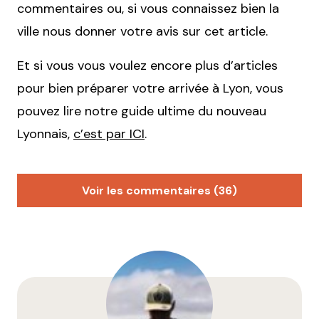
commentaires ou, si vous connaissez bien la
ville nous donner votre avis sur cet article.
Et si vous vous voulez encore plus d’articles
pour bien préparer votre arrivée à Lyon, vous
pouvez lire notre guide ultime du nouveau
Lyonnais,
c’est par ICI
.
Voir les commentaires (36)
Thomas B
5 septembre 2017 à 23 h 00 min
Toujours le même article depuis 4 ans …
Le 3ème arrondissement ne se limite pas à la Part-
Dieu. Le 3ème ce sont les quais, bourse du travail et
tout le quartier à l’est de Part-Dieu.