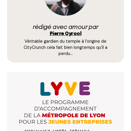
Répondre
delagonte
6 septembre 2017 à 0 h 07 min
rédigé avec amour par
Pierre Qyrool
Sans oublier la préfecture
Véritable gardien du temple à l’origine de
Répondre
CityCrunch cela fait bien longtemps qu’il a
perdu…
Laure
6 septembre 2017 à 9 h 28 min
Il y a un article sur la vie à Place Guichard
https://lyon.citycrunch.fr/jai-teste-vivre-dans-
le-3eme-place-guichard/2016/12/01/
Répondre
Qyrool
6 septembre 2017 à 10 h 17 min
Et oui même CityCrunch a ses marronniers. Pour