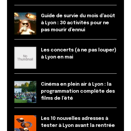
ROUSSET
Guide de survie du mois d’août
25 septembre 2012 à 10 h 36 min
à Lyon : 30 activités pour ne
Trop bon les desserts ….
pas mourir d’ennui
Je valide les salades qui sont trop bonne.
Le livreur est à l’heure (ca change des autres) et
souriant.
Les concerts (à ne pas louper)
Le restau est sympa aussi.
à Lyon en mai
Mention spéciales pour les cakes salés maisons
(Trop bon….)
Répondre
Cinéma en plein air à Lyon : la
programmation complète des
films de l’été
Votre adresse e-mail ne sera pas publiée.
Les
champs obligatoires sont indiqués avec
*
Les 10 nouvelles adresses à
tester à Lyon avant la rentrée