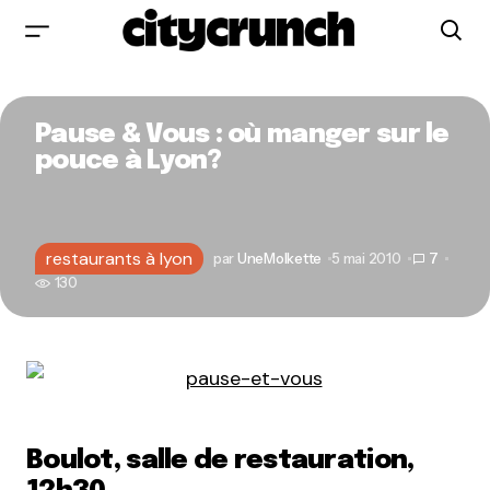
Pause & Vous : où manger sur le
pouce à Lyon?
restaurants à lyon
par
UneMolkette
5 mai 2010
7
130
Boulot, salle de restauration,