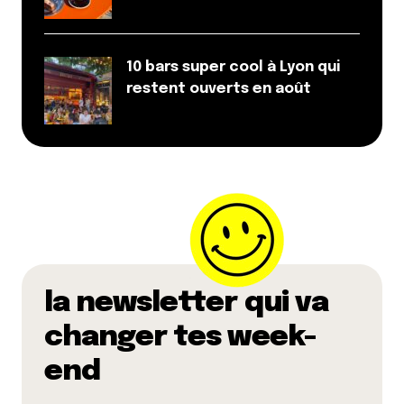
Prévenez-moi de tous les nouveaux commentaires
par e-mail.
Name
*
10 bars super cool à Lyon qui
restent ouverts en août
E-mail
*
Dis-nous tout
*
la newsletter qui va
changer tes week-
Enregistrer mon nom, mon e-mail et mon site dans le
end
navigateur pour mon prochain commentaire.