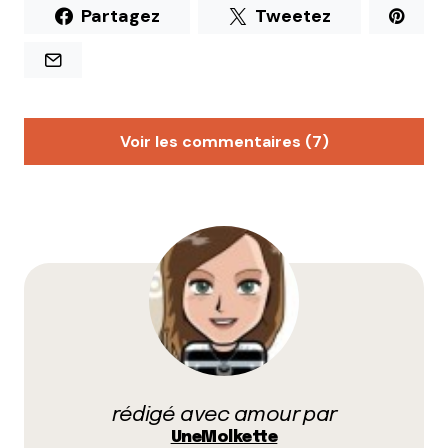
Partagez
Tweetez
Voir les commentaires (7)
Kouèt
5 mai 2010 à 17 h 10 min
Eh copine, ça y est tu as testé ! je valide aussi, trop
bien Pause&vous
{et je ratouterai que les « desserts du jour » sont
toujours très bons}.
Répondre
littlecelt
rédigé avec amour par
5 mai 2010 à 17 h 11 min
UneMolkette
le cousin roux du géant vert est bien content de ce