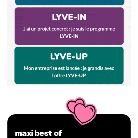
Répondre
bataillard01
2 août 2010 à 17 h 45 min
Bravo les hommes en vert ! Accueil vraiment top et
sandwich au carpaccio de boeuf super bon et frais.
Je recommande ce restau à tous mes amis.
Continuez
Répondre
ploubo
18 novembre 2010 à 12 h 57 min
Moi je suis pas fan… la dernière fois j’ai eu le droit à
une salade qui était encore surgelée… ça m’a un peu
dégouté pour des produit censé être frais…
Je pense que j’y retournerai plus…
maxi best of
Répondre