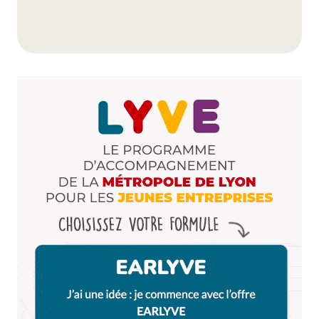
plan assez green :p
Répondre
UneMolkette
5 mai 2010 à 20 h 43 min
@Kouèt : yes ! Et bonne remarque pour les desserts,
merci pour le complément d’info !
@Littlecelt : héhé, Force Verte et Force Rouge sont
dans la place
Répondre
dombes69
10 mai 2010 à 21 h 35 min
Merci pour l’adresse, j’ai trop kiffé ce resto…
effectivement c’est bon, c’est frais et c’est rapide…
avec un accueil sympa en plus ! La prochaine fois
j’essaye la livraison !