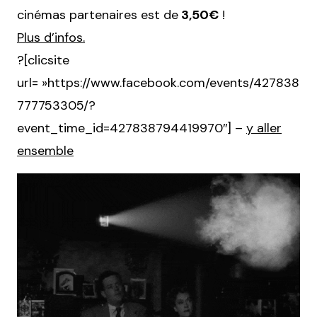
cinémas partenaires est de
3,50€
!
Plus d’infos.
?[clicsite
url= »https://www.facebook.com/events/427838
777753305/?
event_time_id=427838794419970″] –
y aller
ensemble