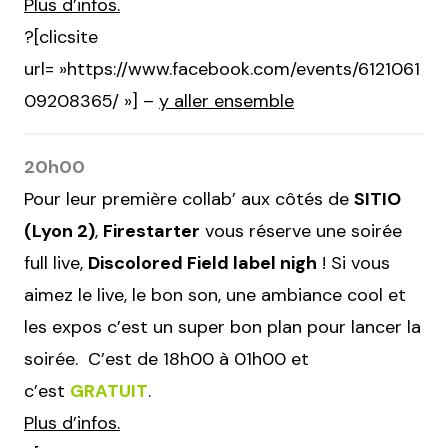
Plus d’infos.
?[clicsite
url= »https://www.facebook.com/events/6121061
09208365/ »] –
y aller ensemble
20h00
Pour leur première collab’ aux côtés de
SITIO
(Lyon 2)
,
Firestarter
vous réserve une soirée
full live,
Discolored Field label nigh
! Si vous
aimez le live, le bon son, une ambiance cool et
les expos c’est un super bon plan pour lancer la
soirée. C’est de 18h00 à 01h00 et
c’est
GRATUIT
.
Plus d’infos.