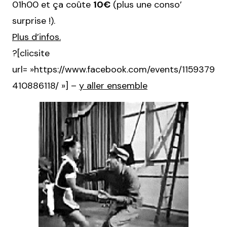
01h00 et ça coûte
10€
(plus une conso’
surprise !).
Plus d’infos.
?[clicsite
url= »https://www.facebook.com/events/1159379
410886118/ »] –
y aller ensemble