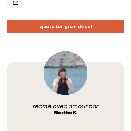
ajoute ton grain de sel
Votre adresse e-mail ne sera pas publiée.
Les
champs obligatoires sont indiqués avec
*
Prévenez-moi de tous les nouveaux commentaires
par e-mail.
rédigé avec amour par
Name
*
Marthe R.
E-mail
*