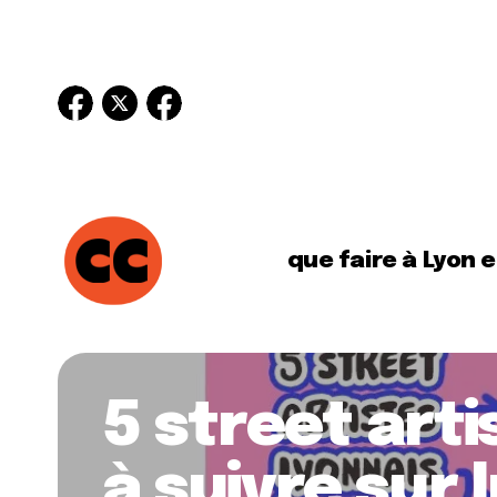
que faire à Lyon 
5 street arti
à suivre sur