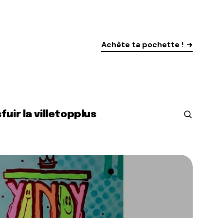
Achète ta pochette !
s
fuir la ville
top
plus