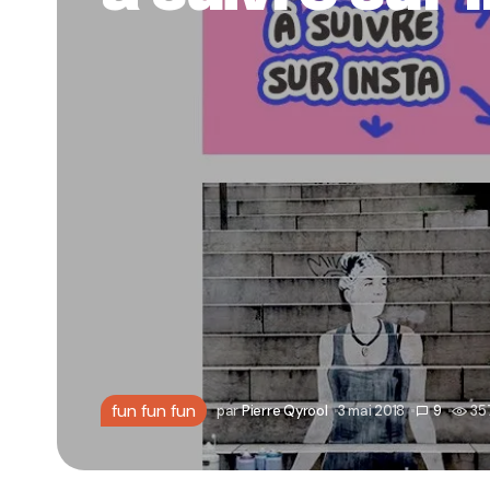
fun fun fun
par
Pierre Qyrool
3 mai 2018
9
35