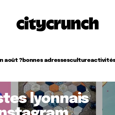
en août ?
bonnes adresses
culture
activité
stes lyonnais
 Instagram